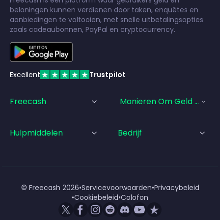
beloningen kunnen verdienen door taken, enquêtes en
aanbiedingen te voltooien, met snelle uitbetalingsopties
zoals cadeaubonnen, PayPal en cryptocurrency.
Excellent
Trustpilot
Freecash
Manieren Om Geld Te Ve
Hulpmiddelen
Bedrijf
© Freecash
2026
•
Servicevoorwaarden
•
Privacybeleid
•
Cookiebeleid
•
Colofon