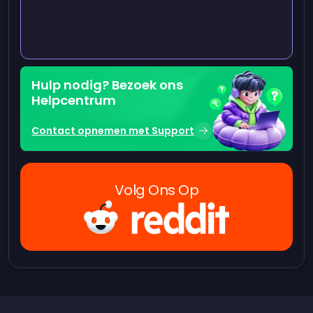
Hulp nodig? Bezoek ons
Helpcentrum
Contact opnemen met Support
Volg Ons Op