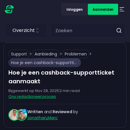
Inloggen
Aanmelden
Overzicht
Support
>
Aanbieding
>
Problemen
>
Hoe je een cashback-supportticket aanmaakt
Hoe je een cashback-supportticket
aanmaakt
Bijgewerkt op
Nov 28, 2025
2
min read
Ons redactioneel proces
Written
and
Reviewed
by
Jonathan
,
Marc