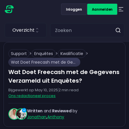
Inloggen
Aanmelden
Overzicht
Support
>
Enquêtes
>
Kwalificatie
>
Wat Doet Freecash met de Gegevens Verzameld uit Enquêtes?
Wat Doet Freecash met de Gegevens
Verzameld uit Enquêtes?
Bijgewerkt op
May 10, 2025
2
min read
Ons redactioneel proces
Written
and
Reviewed
by
Jonathan
,
Anthony