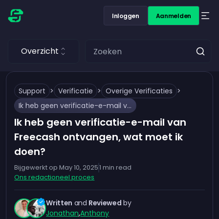
Inloggen
Aanmelden
Overzicht
Support
>
Verificatie
>
Overige Verificaties
>
Ik heb geen verificatie-e-mail van Freecash ontvangen, wat moet ik doen?
Ik heb geen verificatie-e-mail van
Freecash ontvangen, wat moet ik
doen?
Bijgewerkt op
May 10, 2025
1
min read
Ons redactioneel proces
Written
and
Reviewed
by
Jonathan
,
Anthony