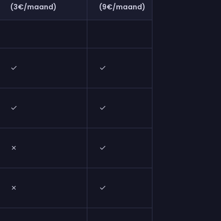
(3€/maand)
(9€/maand)
✓
✓
✓
✓
✗
✓
✗
✓