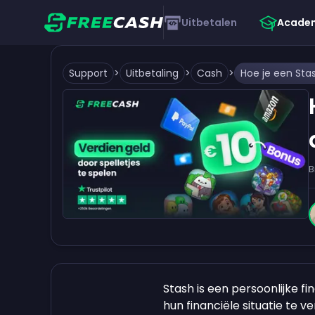
Uitbetalen
Acade
Support
>
Uitbetaling
>
Cash
>
B
Stash is een persoonlijke f
hun financiële situatie te 