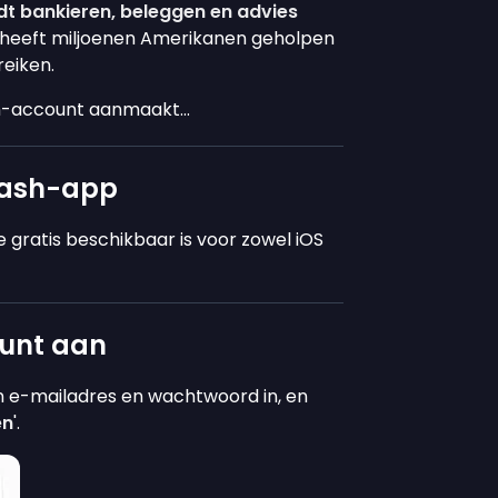
dt bankieren, beleggen en advies
h heeft miljoenen Amerikanen geholpen
reiken.
sh-account aanmaakt...
Stash-app
ie gratis beschikbaar is voor zowel iOS
ount aan
n e-mailadres en wachtwoord in, en
en
'.