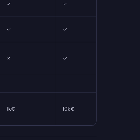
✓
✓
✓
✓
✗
✓
1k€
10k€