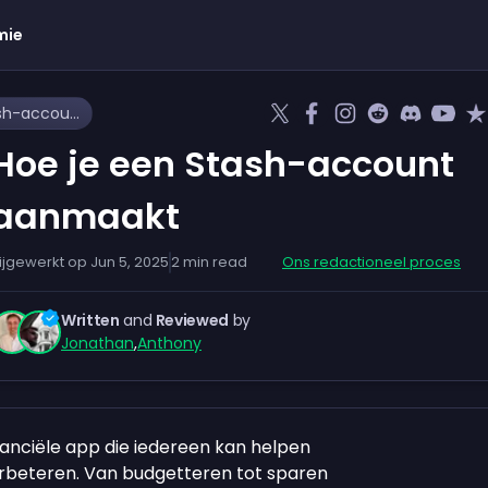
mie
Hoe je een Stash-account aanmaakt
Hoe je een Stash-account
aanmaakt
ijgewerkt op
Jun 5, 2025
2
min read
Ons redactioneel proces
Written
and
Reviewed
by
Jonathan
,
Anthony
inanciële app die iedereen kan helpen
verbeteren. Van budgetteren tot sparen