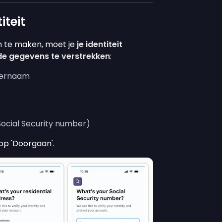
iteit
 te maken, moet je
je identiteit
de gegevens te verstrekken
:
hternaam
ocial Security number)
 op 'Doorgaan'.