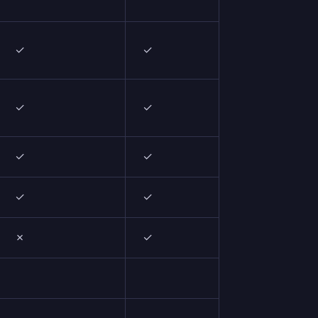
✓
✓
✓
✓
✓
✓
✓
✓
✗
✓