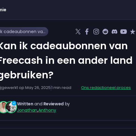
mie
Kan ik cadeaubonnen van Freecash in een ander land gebruiken?
Kan ik cadeaubonnen van
Freecash in een ander land
gebruiken?
ijgewerkt op
May 26, 2025
1
min read
Ons redactioneel proces
Written
and
Reviewed
by
Jonathan
,
Anthony