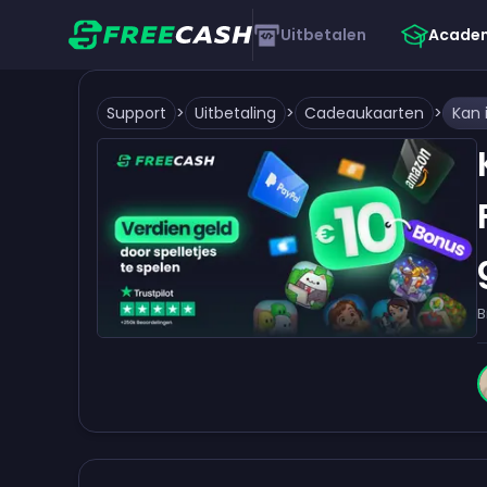
Uitbetalen
Acade
Support
>
Uitbetaling
>
Cadeaukaarten
>
B