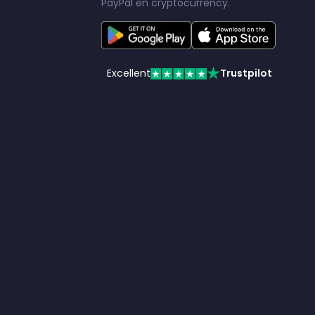
PayPal en cryptocurrency.
Excellent
Trustpilot