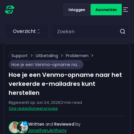
Inloggen
Aanmelden
Overzicht
Support
>
Uitbetaling
>
Problemen
>
Hoe je een Venmo-opname naar het verkeerde e-mailadres kunt herstellen
Hoe je een Venmo-opname naar het
verkeerde e-mailadres kunt
herstellen
Bijgewerkt op
Jun 24, 2026
3
min read
Ons redactioneel proces
Written
and
Reviewed
by
Jonathan
,
Anthony