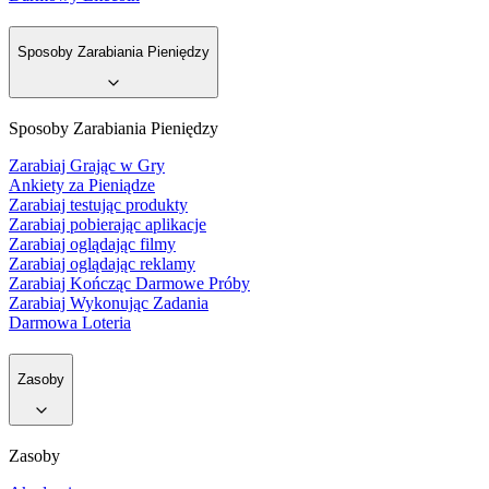
Sposoby Zarabiania Pieniędzy
Sposoby Zarabiania Pieniędzy
Zarabiaj Grając w Gry
Ankiety za Pieniądze
Zarabiaj testując produkty
Zarabiaj pobierając aplikacje
Zarabiaj oglądając filmy
Zarabiaj oglądając reklamy
Zarabiaj Kończąc Darmowe Próby
Zarabiaj Wykonując Zadania
Darmowa Loteria
Zasoby
Zasoby