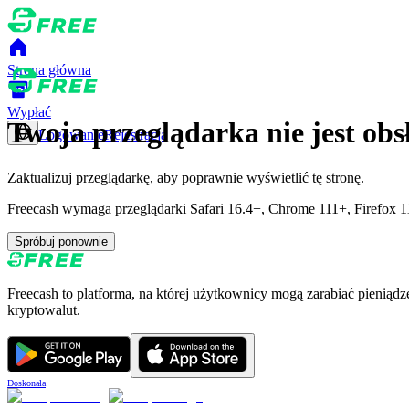
Strona główna
Wypłać
Twoja przeglądarka nie jest ob
Logowanie
Rejestracja
Zaktualizuj przeglądarkę, aby poprawnie wyświetlić tę stronę.
Freecash wymaga przeglądarki Safari 16.4+, Chrome 111+, Firefox 11
Spróbuj ponownie
Freecash to platforma, na której użytkownicy mogą zarabiać pieniąd
kryptowalut.
Doskonała