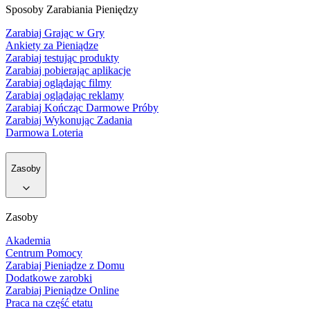
Sposoby Zarabiania Pieniędzy
Zarabiaj Grając w Gry
Ankiety za Pieniądze
Zarabiaj testując produkty
Zarabiaj pobierając aplikacje
Zarabiaj oglądając filmy
Zarabiaj oglądając reklamy
Zarabiaj Kończąc Darmowe Próby
Zarabiaj Wykonując Zadania
Darmowa Loteria
Zasoby
Zasoby
Akademia
Centrum Pomocy
Zarabiaj Pieniądze z Domu
Dodatkowe zarobki
Zarabiaj Pieniądze Online
Praca na część etatu