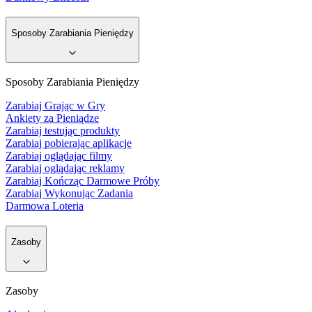
Sposoby Zarabiania Pieniędzy
Sposoby Zarabiania Pieniędzy
Zarabiaj Grając w Gry
Ankiety za Pieniądze
Zarabiaj testując produkty
Zarabiaj pobierając aplikacje
Zarabiaj oglądając filmy
Zarabiaj oglądając reklamy
Zarabiaj Kończąc Darmowe Próby
Zarabiaj Wykonując Zadania
Darmowa Loteria
Zasoby
Zasoby