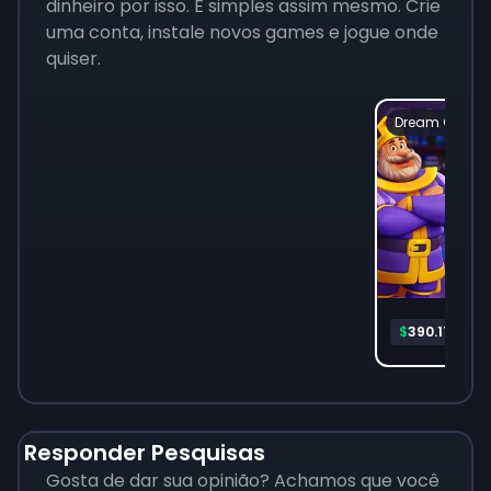
dinheiro por isso. É simples assim mesmo. Crie
uma conta, instale novos games e jogue onde
quiser.
Dream Game
Play
$
390.17
Responder Pesquisas
Gosta de dar sua opinião? Achamos que você