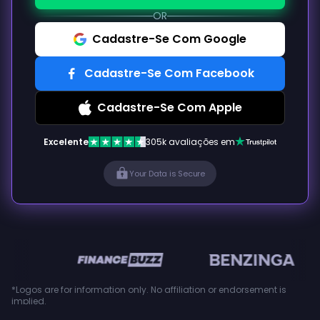
OR
Cadastre-Se Com Google
Cadastre-Se Com Facebook
Cadastre-Se Com Apple
Excelente
305k avaliações em
Your Data is Secure
en
*Logos are for information only. No affiliation or endorsement is
implied.