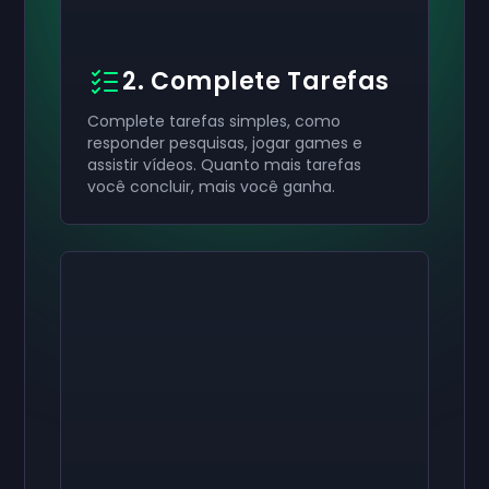
2. Complete Tarefas
Complete tarefas simples, como
responder pesquisas, jogar games e
assistir vídeos. Quanto mais tarefas
você concluir, mais você ganha.
Ative seu
Ative seu
Ative seu
$50
$30
$10
Cartão-presente
Cartão-presente
Cartão-presente
now
now
now
Você recebeu com sucesso seu
Você recebeu com sucesso seu
Você recebeu com sucesso seu
$50
$30
$10
gift card. Use
gift card. Use
gift card.
no seu perfil.
no seu perfil.
Use no seu perfil.