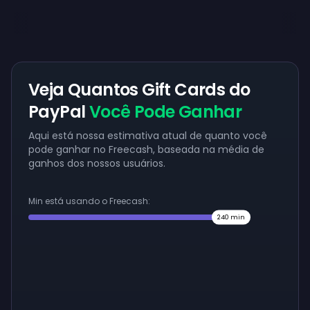
Veja Quantos Gift Cards do
PayPal
Você Pode Ganhar
Aqui está nossa estimativa atual de quanto você
pode ganhar no Freecash, baseada na média de
ganhos dos nossos usuários.
Min está usando o Freecash:
240
min