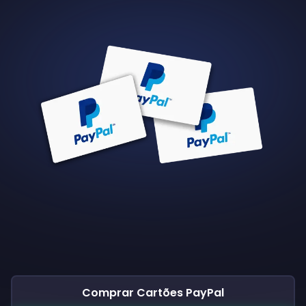
Comprar Cartões PayPal