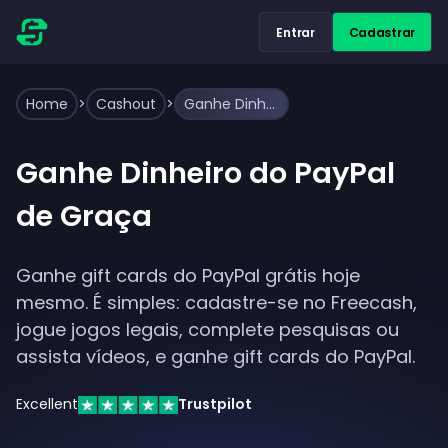
Entrar
Cadastrar
Home
>
Cashout
>
Ganhe Dinheiro do PayPal de Graça
Ganhe Dinheiro do PayPal
de Graça
Ganhe gift cards do PayPal grátis hoje
mesmo. É simples: cadastre-se no Freecash,
jogue jogos legais, complete pesquisas ou
assista vídeos, e ganhe gift cards do PayPal.
Excellent
Trustpilot