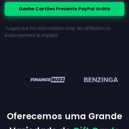
Ganhe Cartões Presente PayPal Grátis
*Logos are for information only. No affiliation or
endorsement is implied.
en
Oferecemos uma Grande