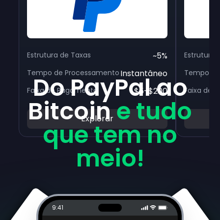
Estrutura de Taxas
~5%
Estrutura 
Tempo de Processamento
Instantâneo
Tempo de
Do PayPal ao
Faixa de Pagamento
$5-$200
Faixa de 
Bitcoin
e tudo
Explorar
que tem no
meio!
9:41