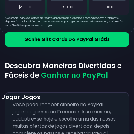
$25.00
$50.00
$100.00
*
A disponibilidade e o método de resgate dependem da sua região e podem não estar diretamente
disponíveis. O valor mínimo para saque pode variar por região. Para o seu primeiro saque, o mínimo fica
entre $5 e $20, dependendo da sua região.
Ganhe Gift Cards Do PayPal Grátis
Descubra Maneiras Divertidas e
Fáceis de
Ganhar no PayPal
Jogar Jogos
Você pode receber dinheiro no PayPal
jogando games no Freecash! Isso mesmo,
cadastre-se hoje e escolha uma das nossas
muitas ofertas de jogos divertidos, depois
complete os passos e receba via PayPal.