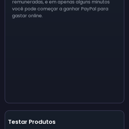
remuneradas, e em apenas alguns minutos
você pode começar a ganhar PayPal para
gastar online.
Testar Produtos