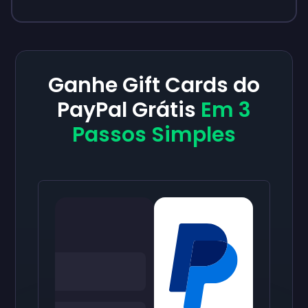
Ganhe Gift Cards do
PayPal Grátis
Em 3
Passos Simples