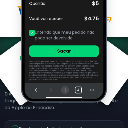
$5
Quantia
$4.75
Você vai receber
Entendo que meu pedido não
pode ser devolvido
Sacar
Os cartões-presente não são reembolsáveis nem trocáveis. Por favor,
não compartilhe seu código com ninguém que você não confie - cuidado
com golpes. Os códigos geralmente só podem ser resgatados na
região especificada e podem estar sujeitos a termos adicionais
definidos pelo emissor. Não são reembolsáveis em dinheiro nem
podem ser revendidos, a menos que exigido por lei. Cartões-presente
perdidos, roubados ou usados sem autorização não serão substituídos.
Sempre revise os termos completos no site oficial do respectivo
Perguntas Frequentes
provedor do cartão-presente.
4
Encontre respostas para as perguntas mais
frequentes sobre como ganhar cartões-presente
da Apple no Freecash.