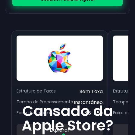
Estrutura de Taxas
Sem Taxa
Estrutura 
Tempo de Processamento
Instantâneo
Tempo de
Cansado da
Faixa de Pagamento
$5-$50
Faixa de 
Apple Store?
Explorar