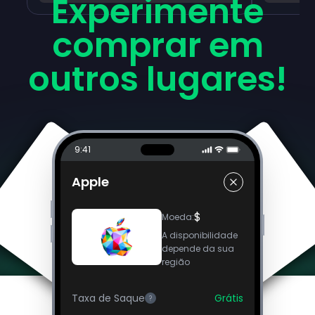
Experimente
comprar em
outros lugares!
9:41
Apple
$
Moeda
:
A disponibilidade
depende da sua
região
Taxa de Saque
Grátis
?