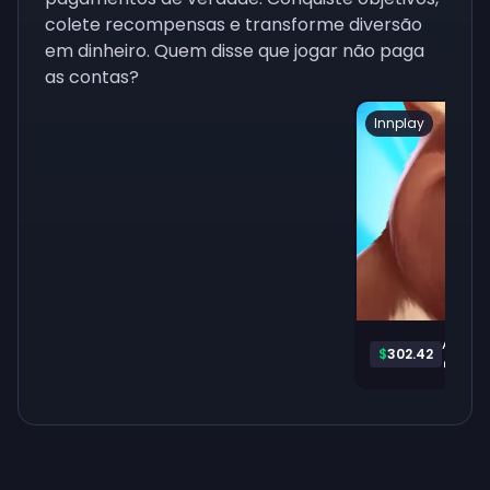
colete recompensas e transforme diversão
em dinheiro. Quem disse que jogar não paga
as contas?
Innplay
Animal
$
302.42