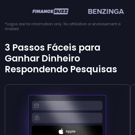
en
*Logos are for information only. No affiliation or endorsement is
implied.
3 Passos Fáceis para
Ganhar Dinheiro
Respondendo Pesquisas