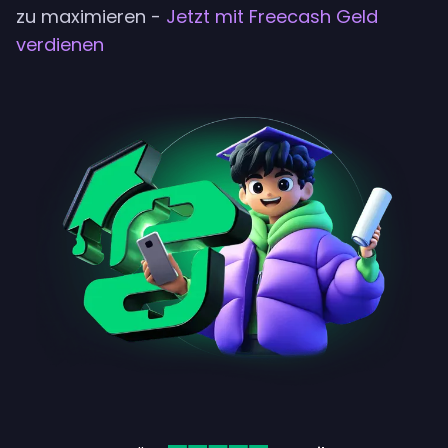
zu maximieren
-
Jetzt mit Freecash Geld
verdienen