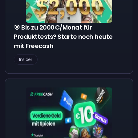
🎯 Bis zu 2000€/Monat für
Produkttests? Starte noch heute
mit Freecash
Insider