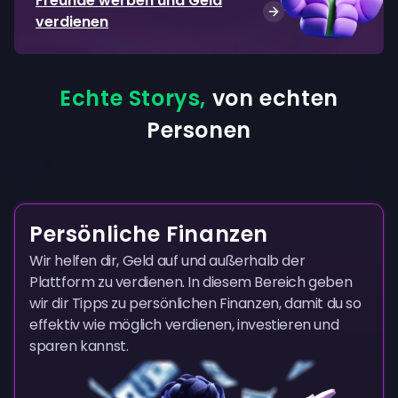
Freunde werben und Geld
verdienen
Echte Storys,
von echten
Personen
Persönliche Finanzen
Wir helfen dir, Geld auf und außerhalb der
Plattform zu verdienen. In diesem Bereich geben
wir dir Tipps zu persönlichen Finanzen, damit du so
effektiv wie möglich verdienen, investieren und
sparen kannst.