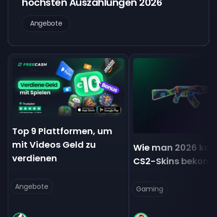
höchsten Auszahlungen 2026
Angebote
Top 9 Plattformen, um
mit Videos Geld zu
Wie man 2026 kos
verdienen
CS2-Skins bekom
Angebote
Gaming