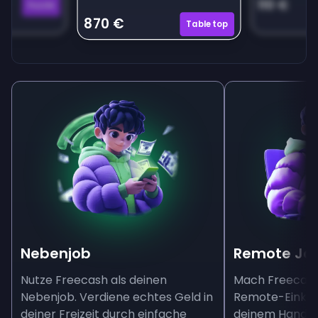
110 €
Puzzle
870 €
Tabletop
Nebenjob
Remote Jo
Nutze Freecash als deinen
Mach Freecash
Nebenjob. Verdiene echtes Geld in
Remote-Einkom
deiner Freizeit durch einfache
deinem Handy 