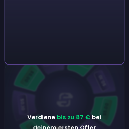
$0.10
$5.00
$5.00
$0.10
$0.10
$5.00
Verdiene
bis zu 87 €
bei
deinem ersten Offer