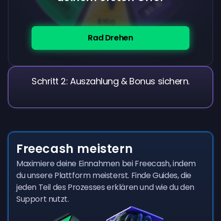
$5.00
$0.10
$100
Rad Drehen
Schritt 2: Auszahlung & Bonus sichern.
Freecash meistern
Maximiere deine Einnahmen bei Freecash, indem
du unsere Plattform meisterst. Finde Guides, die
jeden Teil des Prozesses erklären und wie du den
Support nutzt.