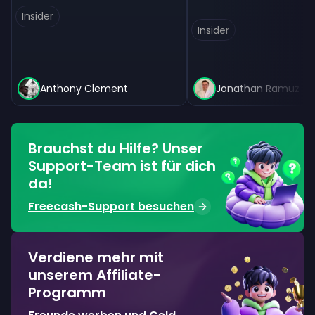
Insider
Insider
Anthony Clement
Jonathan Ramuz
Brauchst du Hilfe? Unser
Support-Team ist für dich
da!
Freecash-Support besuchen
Verdiene mehr mit
unserem Affiliate-
Programm