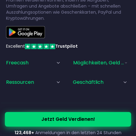
Prämien verdienen können, indem sie Aufgaben,
Umfragen und Angebote abschließen – mit schnellen
Auszahlungsoptionen wie Geschenkkarten, PayPal und
Kryptowährungen.
Excellent
Trustpilot
Freecash
Möglichkeiten, Geld Zu Ve
Ressourcen
Geschäftlich
© Freecash
2026
•
Nutzungsbedingungen
Jetzt Geld Verdienen!
•
Datenschutzerklärung
•
Cookie-Richtlinie
•
Impressum
123,468
+
Anmeldungen in den letzten 24 Stunden