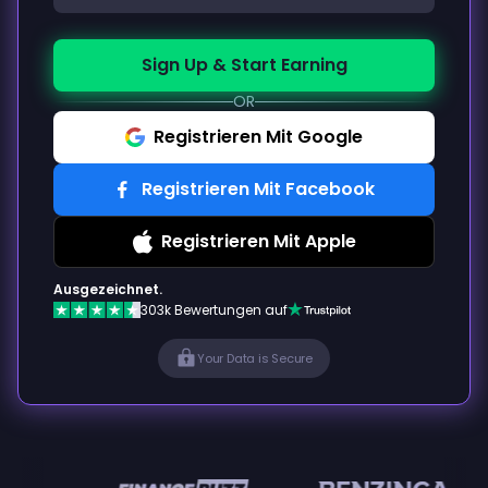
Sign Up & Start Earning
OR
Registrieren Mit Google
Registrieren Mit Facebook
Registrieren Mit Apple
Ausgezeichnet.
303k Bewertungen auf
Your Data is Secure
en