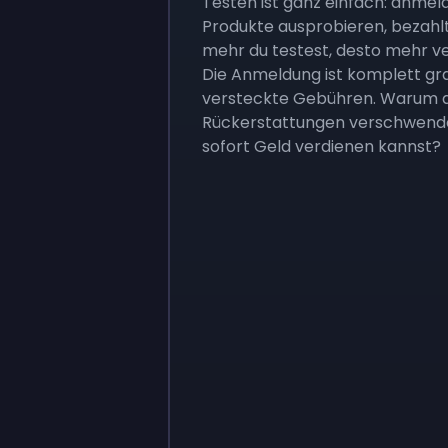
Testen ist ganz einfach: anmel
Produkte ausprobieren, bezahl
mehr du testest, desto mehr ve
Die Anmeldung ist komplett gra
versteckte Gebühren. Warum al
Rückerstattungen verschwend
sofort Geld verdienen kannst?
Sign up
Sign up
9 €
0,87 €