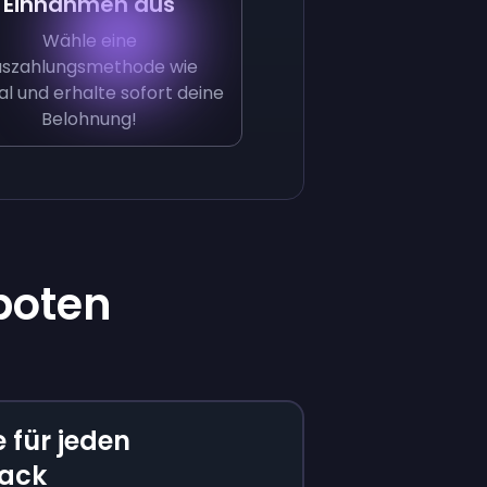
Einnahmen aus
Wähle eine
uszahlungsmethode wie
l und erhalte sofort deine
Belohnung!
boten
 für jeden
ack