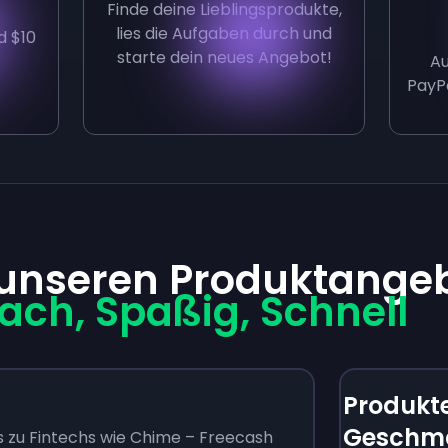
Finde deine Lieblingsprodukte,
lies die Aufgaben durch und
d $10
starte dein neues Angebot!
A
PayPa
 unseren Produktange
fach, Spaßig, Schnell
Produkte
Geschm
 zu Fintechs wie Chime – Freecash