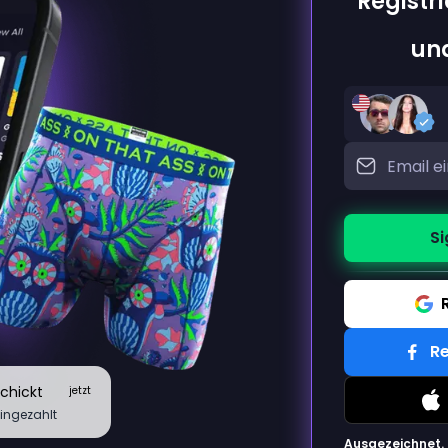
Registr
un
Si
Re
schickt
jetzt
eingezahlt
Ausgezeichnet.