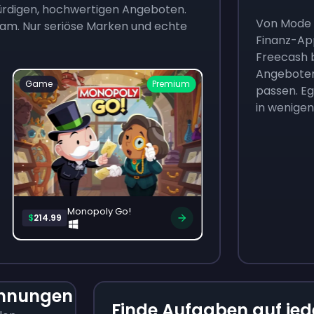
ürdigen, hochwertigen Angeboten.
Von Mode u
Kram. Nur seriöse Marken und echte
Finanz-Ap
Freecash b
Angeboten,
Game
Premium
Game
passen. Eg
in wenigen
Monopoly Go!
Uno
$
214.99
$
10.50
ohnungen
Finde Aufgaben auf jed