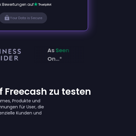
k Bewertungen auf
Your Data is Secure
As
Seen
On...*
 Freecash zu testen
ames, Produkte und
nungen für User, die
enzielle Kunden und