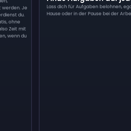
den,
Lass dich für Aufgaben belohnen, ega
t werden. Je
Hause oder in der Pause bei der Arbe
rdienst du.
tis, ohne
so Zeit mit
en, wenn du
Sign up
Sign up
3,05 €
4,18 €