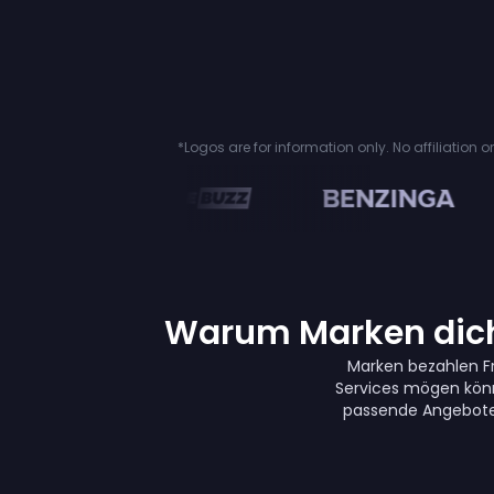
*Logos are for information only. No affiliation 
n
Warum Marken dich 
Marken bezahlen F
Services mögen könn
passende Angebote 