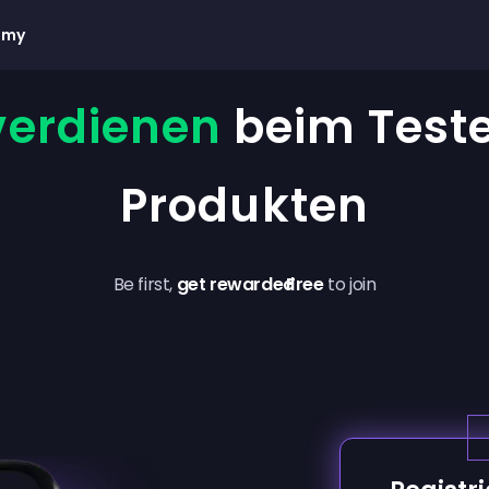
emy
verdienen
beim Test
Produkten
Be first,
get rewarded
Free
to join