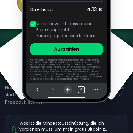
4,13 €
Du erhältst
Mir ist bewusst, dass meine
Bestellung nicht
zurückgegeben werden kann
Auszahlen
Geschenkkarten sind nicht erstattungsfähig und nicht umtauschbar.
Teile deinen Code bitte nicht mit Personen, denen du nicht vertraust –
achte auf Betrugsversuche. Codes sind in der Regel nur in der
angegebenen Region einlösbar und können zusätzlichen Bedingungen
des Ausstellers unterliegen. Nicht gegen Bargeld einlösbar oder
Häufig gestellte Fragen
weiterverkaufbar, sofern nicht gesetzlich vorgeschrieben. Verlorene,
gestohlene oder unbefugt genutzte Geschenkkarten werden nicht
ersetzt. Lies dir immer die vollständigen Bedingungen auf der offiziellen
Website des jeweiligen Geschenkkarten-Anbieters durch.
Noch unsicher, wie man gratis Bitcoin verdient? Hier
4
sind Fragen, die andere zum Bitcoin-Verdienen auf
Freecash stellen
Was ist die Mindestausschüttung, die ich
verdienen muss, um mein gratis Bitcoin zu