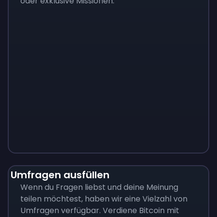
oder exklusive Missionen.
Monopoly
$
215
Umfragen ausfüllen
Wenn du Fragen liebst und deine Meinung
teilen möchtest, haben wir eine Vielzahl von
Umfragen verfügbar. Verdiene Bitcoin mit