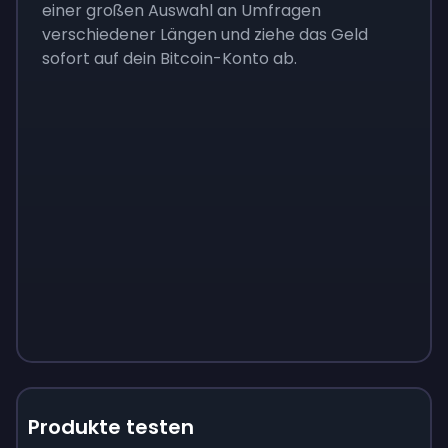
einer großen Auswahl an Umfragen
verschiedener Längen und ziehe das Geld
sofort auf dein Bitcoin-Konto ab.
Produkte testen