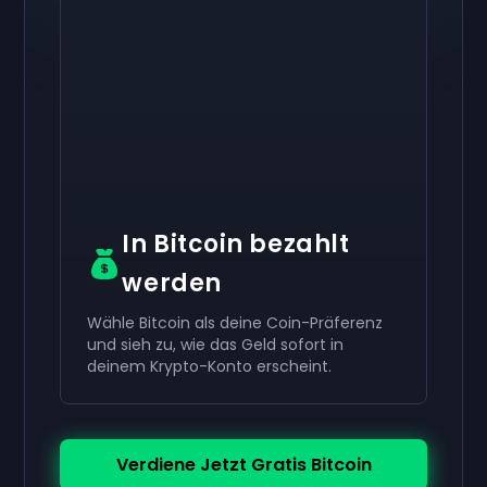
Aktiviere dein
10 €
Aktiviere dein
Aktiviere dein
50 €
30 €
Geschenkkarte
Geschenkkarte
now
now
now
Geschenkkarte
Du hast erfolgreich erhalten
Du hast erfolgreich erhalten
50 €
30 €
Gutschein.
Gutschein.
Verwende ihn in deinem Konto.
Verwende ihn in deinem Konto.
Du hast erfolgreich erhalten
10 €
Gutschein.
Verwende ihn in deinem Konto.
In Bitcoin bezahlt
werden
Wähle Bitcoin als deine Coin-Präferenz
und sieh zu, wie das Geld sofort in
deinem Krypto-Konto erscheint.
Verdiene Jetzt Gratis Bitcoin