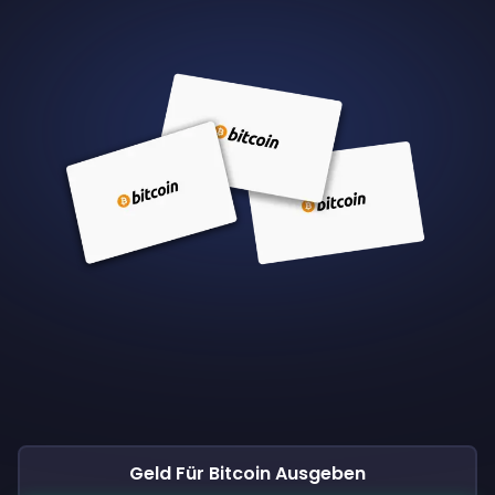
Geld Für Bitcoin Ausgeben