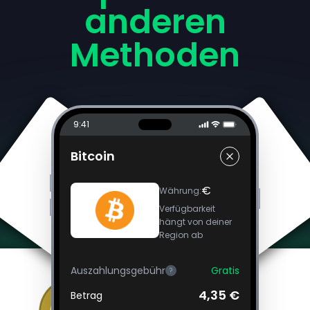
anderen
Methoden
9:41
Bitcoin
€
Währung
:
Verfügbarkeit
hängt von deiner
Region ab
Auszahlungsgebühr
Gratis
?
4,35 €
Betrag