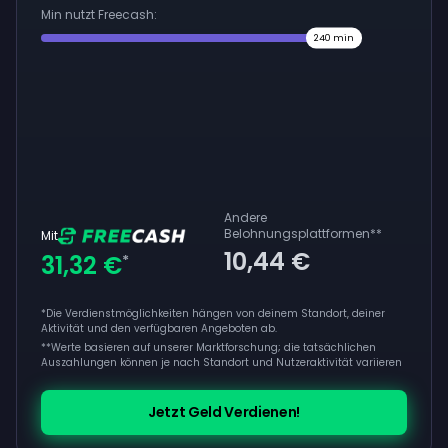
Min nutzt Freecash:
240
min
Andere
Belohnungsplattformen
**
Mit
10,44 €
31,32 €
*
*Die Verdienstmöglichkeiten hängen von deinem Standort, deiner
Aktivität und den verfügbaren Angeboten ab.
**
Werte basieren auf unserer Marktforschung; die tatsächlichen
Auszahlungen können je nach Standort und Nutzeraktivität variieren
Jetzt Geld Verdienen!