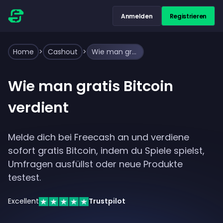
Anmelden
Registrieren
Home
>
Cashout
>
Wie man gratis Bitcoin verdient
Wie man gratis Bitcoin
verdient
Melde dich bei Freecash an und verdiene
sofort gratis Bitcoin, indem du Spiele spielst,
Umfragen ausfüllst oder neue Produkte
testest.
Excellent
Trustpilot