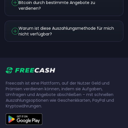
Bitcoin durch bestimmte Angebote zu
verdienen?
Warum ist diese Auszahlungsmethode für mich
nicht verfügbar?
Freecash ist eine Plattform, auf der Nutzer Geld und
Prämien verdienen können, indem sie Aufgaben,
Umfragen und Angebote abschließen – mit schnellen
Auszahlungsoptionen wie Geschenkkarten, PayPal und
Kryptowährungen.