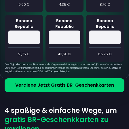
0,00 €
4,35 €
8,70 €
Banana
Banana
Banana
Republic
Republic
Republic
21,75 €
43,50 €
65,25 €
*
Verfügbarkeit und Auszahlungsmethode hängen von deiner Region ab und sind möglicherweise nicht direkt
verfügbar. Der Mindestbetrag für Auszahlungen kann je nach Region variieren. Bei deiner ersten Auszahlung
liegt das Minimum zwischen 4,35 € und 17 €, je nach Region.
Verdiene Jetzt Gratis BR-Geschenkkarten
4 spaßige & einfache Wege, um
gratis BR-Geschenkkarten zu
verdienen