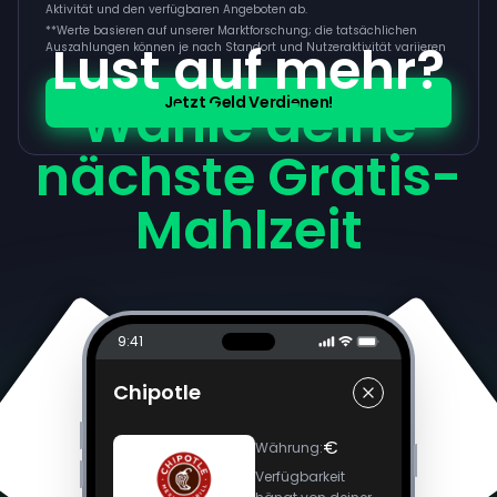
Aktivität und den verfügbaren Angeboten ab.
**
Werte basieren auf unserer Marktforschung; die tatsächlichen
Lust auf mehr?
Auszahlungen können je nach Standort und Nutzeraktivität variieren
Wähle deine
Jetzt Geld Verdienen!
nächste Gratis-
Mahlzeit
9:41
Chipotle
€
Währung
:
Verfügbarkeit