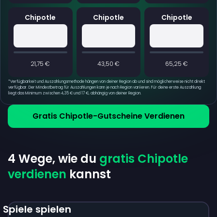
Chipotle
Chipotle
Chipotle
21,75 €
43,50 €
65,25 €
*
Verfügbarkeit und Auszahlungsmethode hängen von deiner Region ab und sind möglicherweise nicht direkt
verfügbar. Der Mindestbetrag für Auszahlungen kann je nach Region variieren. Für deine erste Auszahlung
liegt das Minimum zwischen 4,35 € und 17 €, abhängig von deiner Region.
Gratis Chipotle-Gutscheine Verdienen
4 Wege, wie du
gratis Chipotle
verdienen
kannst
Spiele spielen