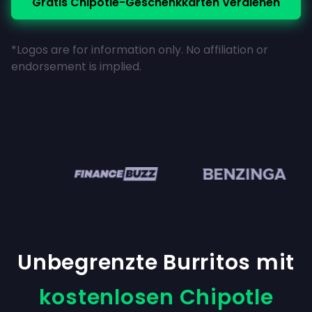
Gratis Chipotle-Geschenkkarten Verdienen
*Logos are for information only. No affiliation or
endorsement is implied.
en
Unbegrenzte Burritos mit
kostenlosen Chipotle