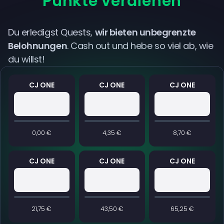
Punkte verdienen
Du erledigst Quests,
wir bieten unbegrenzte
Belohnungen
. Cash out und hebe so viel ab, wie
du willst!
CJ ONE
CJ ONE
CJ ONE
0,00 €
4,35 €
8,70 €
CJ ONE
CJ ONE
CJ ONE
21,75 €
43,50 €
65,25 €