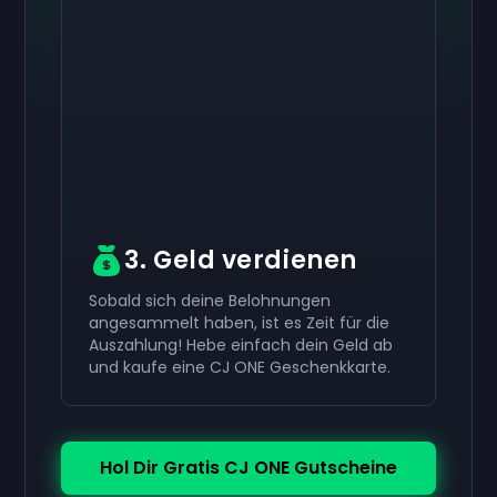
Aktiviere dein
10 €
Aktiviere dein
Aktiviere dein
50 €
30 €
Geschenkkarte
Geschenkkarte
now
now
now
Geschenkkarte
Du hast erfolgreich erhalten
Du hast erfolgreich erhalten
50 €
30 €
Gutschein.
Gutschein.
Verwende ihn in deinem Konto.
Verwende ihn in deinem Konto.
Du hast erfolgreich erhalten
10 €
Gutschein.
Verwende ihn in deinem Konto.
3. Geld verdienen
Sobald sich deine Belohnungen
angesammelt haben, ist es Zeit für die
Auszahlung! Hebe einfach dein Geld ab
und kaufe eine CJ ONE Geschenkkarte.
Hol Dir Gratis CJ ONE Gutscheine