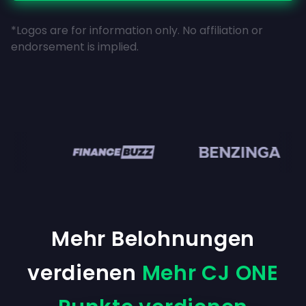
*Logos are for information only. No affiliation or
endorsement is implied.
en
Mehr Belohnungen
verdienen
Mehr CJ ONE