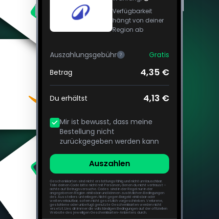
Verfügbarkeit
hängt von deiner
Region ab
Auszahlungsgebühr
Gratis
?
4,35 €
Betrag
4,13 €
Du erhältst
Mir ist bewusst, dass meine
Bestellung nicht
zurückgegeben werden kann
Auszahlen
Geschenkkarten sind nicht erstattungsfähig und nicht umtauschbar.
Teile deinen Code bitte nicht mit Personen, denen du nicht vertraust –
achte auf Betrugsversuche. Codes sind in der Regel nur in der
angegebenen Region einlösbar und können zusätzlichen Bedingungen
des Ausstellers unterliegen. Nicht gegen Bargeld einlösbar oder
Häufig gestellte Fragen
weiterverkaufbar, sofern nicht gesetzlich vorgeschrieben. Verlorene,
gestohlene oder unbefugt genutzte Geschenkkarten werden nicht
ersetzt. Lies dir immer die vollständigen Bedingungen auf der offiziellen
Website des jeweiligen Geschenkkarten-Anbieters durch.