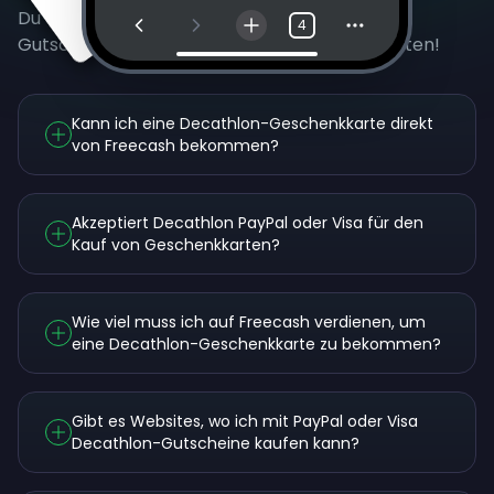
Du weißt noch nicht, wie du gratis Decathlon-
4
Gutscheine verdienst? Wir haben die Antworten!
Kann ich eine Decathlon-Geschenkkarte direkt
von Freecash bekommen?
Akzeptiert Decathlon PayPal oder Visa für den
Kauf von Geschenkkarten?
Wie viel muss ich auf Freecash verdienen, um
eine Decathlon-Geschenkkarte zu bekommen?
Gibt es Websites, wo ich mit PayPal oder Visa
Decathlon-Gutscheine kaufen kann?