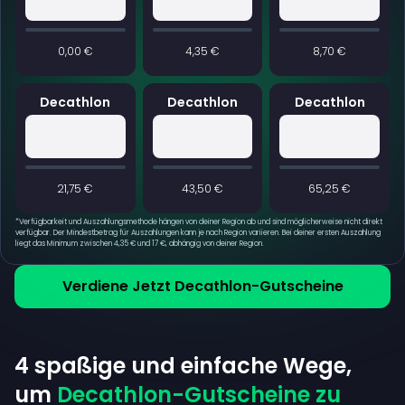
0,00 €
4,35 €
8,70 €
Decathlon
Decathlon
Decathlon
21,75 €
43,50 €
65,25 €
*
Verfügbarkeit und Auszahlungsmethode hängen von deiner Region ab und sind möglicherweise nicht direkt
verfügbar. Der Mindestbetrag für Auszahlungen kann je nach Region variieren. Bei deiner ersten Auszahlung
liegt das Minimum zwischen 4,35 € und 17 €, abhängig von deiner Region.
Verdiene Jetzt Decathlon-Gutscheine
4 spaßige und einfache Wege,
um
Decathlon-Gutscheine zu