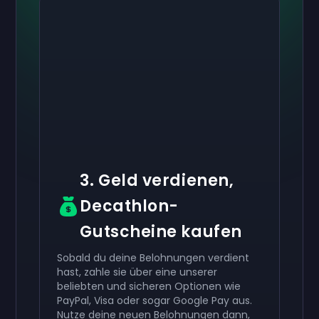
Aktiviere dein
10 €
Aktiviere dein
Aktiviere dein
50 €
30 €
Geschenkkarte
Geschenkkarte
now
now
now
Geschenkkarte
Du hast erfolgreich erhalten
Du hast erfolgreich erhalten
50 €
30 €
Gutschein.
Gutschein.
Verwende ihn in deinem Konto.
Verwende ihn in deinem Konto.
Du hast erfolgreich erhalten
10 €
Gutschein.
Verwende ihn in deinem Konto.
3. Geld verdienen,
Decathlon-
Gutscheine kaufen
Sobald du deine Belohnungen verdient
hast, zahle sie über eine unserer
beliebten und sicheren Optionen wie
PayPal, Visa oder sogar Google Pay aus.
Nutze deine neuen Belohnungen dann,