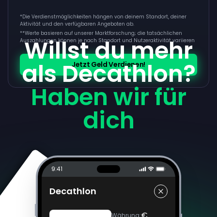
*Die Verdienstmöglichkeiten hängen von deinem Standort, deiner
Aktivität und den verfügbaren Angeboten ab.
**
Werte basieren auf unserer Marktforschung; die tatsächlichen
Willst du mehr
Auszahlungen können je nach Standort und Nutzeraktivität variieren
als Decathlon?
Jetzt Geld Verdienen!
Haben wir für
dich
9:41
Decathlon
€
Währung
: