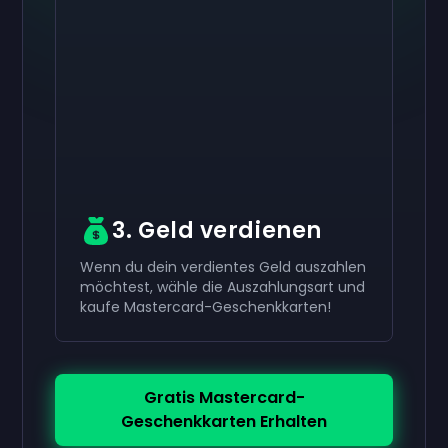
Aktiviere dein
10 €
Aktiviere dein
Aktiviere dein
50 €
30 €
Geschenkkarte
Geschenkkarte
now
now
now
Geschenkkarte
Du hast erfolgreich erhalten
Du hast erfolgreich erhalten
50 €
30 €
Gutschein.
Gutschein.
Verwende ihn in deinem Konto.
Verwende ihn in deinem Konto.
Du hast erfolgreich erhalten
10 €
Gutschein.
Verwende ihn in deinem Konto.
3. Geld verdienen
Wenn du dein verdientes Geld auszahlen
möchtest, wähle die Auszahlungsart und
kaufe Mastercard-Geschenkkarten!
Gratis Mastercard-
Geschenkkarten Erhalten