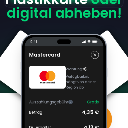
digital abheben!
9:41
Mastercard
€
Währung
:
Verfügbarkeit
hängt von deiner
Region ab
Auszahlungsgebühr
Gratis
?
4,35 €
Betrag
4,13 €
Du erhältst