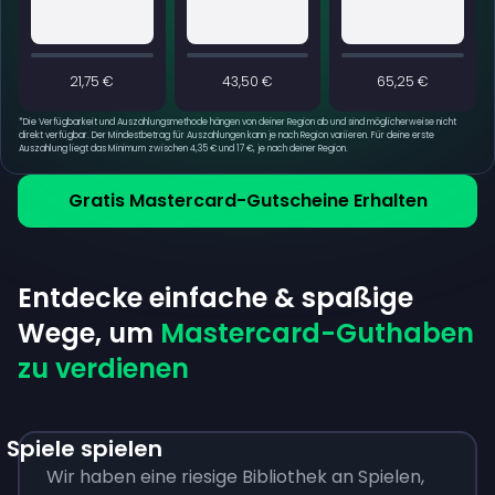
21,75 €
43,50 €
65,25 €
*
Die Verfügbarkeit und Auszahlungsmethode hängen von deiner Region ab und sind möglicherweise nicht
direkt verfügbar. Der Mindestbetrag für Auszahlungen kann je nach Region variieren. Für deine erste
Auszahlung liegt das Minimum zwischen 4,35 € und 17 €, je nach deiner Region.
Gratis Mastercard-Gutscheine Erhalten
Entdecke einfache & spaßige
Wege, um
Mastercard-Guthaben
zu verdienen
Spiele spielen
Wir haben eine riesige Bibliothek an Spielen,