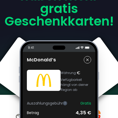
gratis
Geschenkkarten!
9:41
McDonald’s
€
Währung
:
Verfügbarkeit
hängt von deiner
Region ab
Auszahlungsgebühr
Gratis
?
4,35 €
Betrag