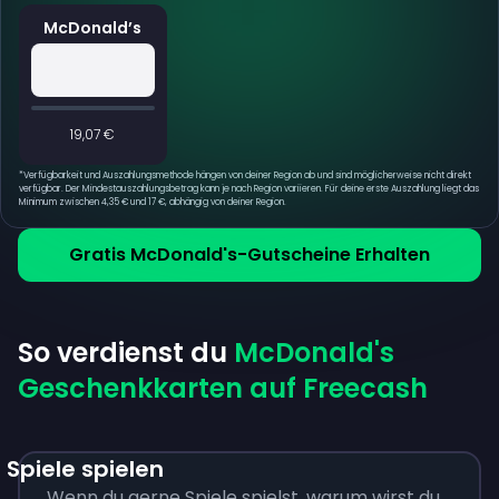
McDonald’s
19,07 €
*
Verfügbarkeit und Auszahlungsmethode hängen von deiner Region ab und sind möglicherweise nicht direkt
verfügbar. Der Mindestauszahlungsbetrag kann je nach Region variieren. Für deine erste Auszahlung liegt das
Minimum zwischen 4,35 € und 17 €, abhängig von deiner Region.
Gratis McDonald's-Gutscheine Erhalten
So verdienst du
McDonald's
Geschenkkarten auf Freecash
Spiele spielen
Wenn du gerne Spiele spielst, warum wirst du