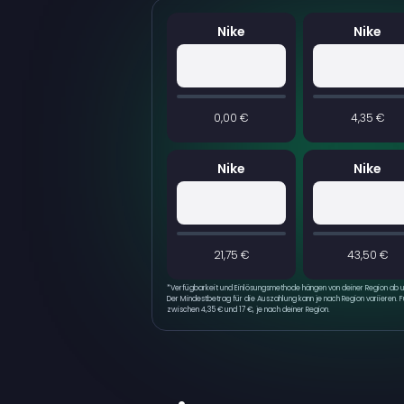
Nike
Nike
0,00 €
4,35 €
Nike
Nike
21,75 €
43,50 €
*
Verfügbarkeit und Einlösungsmethode hängen von deiner Region ab un
Der Mindestbetrag für die Auszahlung kann je nach Region variieren. 
zwischen 4,35 € und 17 €, je nach deiner Region.