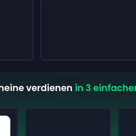
Sign up
Sign up
3,05 €
4,18 €
heine verdienen
in 3 einfache