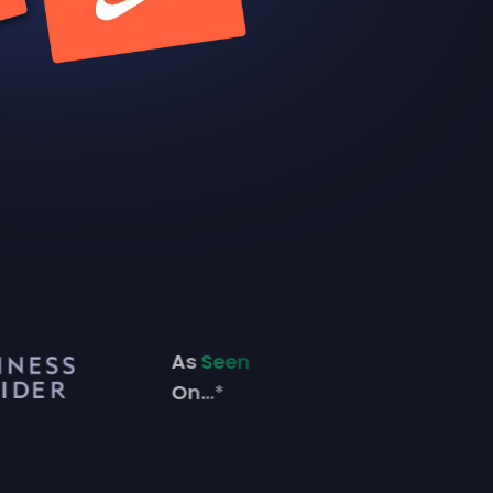
As
Seen
On...*