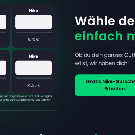
Nike
Wähle de
einfach 
8,70 €
Ob du dein ganzes Gut
Nike
willst, wir haben dich!
Gratis Nike-Gutsch
65,25 €
Erhalten
d sind möglicherweise nicht direkt verfügbar.
Für deine erste Auszahlung liegt das Minimum