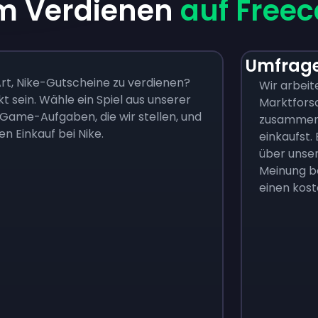
m Verdienen
auf Free
Umfrage
rt, Nike-Gutscheine zu verdienen?
Wir arbeit
 sein. Wähle ein Spiel aus unserer
Marktfor
In-Game-Aufgaben, die wir stellen, und
zusammen, 
n Einkauf bei Nike.
einkaufst
über unser
Meinung be
einen kost
Monopoly Go!
Uno
$
215
$
10