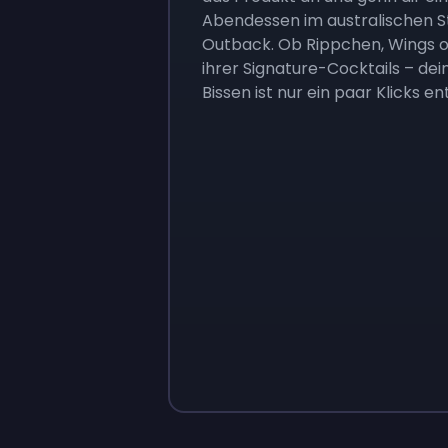
Abendessen im australischen St
Outback. Ob Rippchen, Wings o
ihrer Signature-Cocktails – dei
Bissen ist nur ein paar Klicks en
Sign up
Sign up
9 €
0,87 €