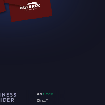
As
Seen
On...*