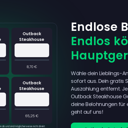
Endlose 
Outback
Endlos kö
e
Steakhouse
Hauptger
8,70 €
Wähle dein Lieblings-A
sofort aus. Dein gratis 
Outback
Auszahlung entfernt. J
e
Steakhouse
Outback Steakhouse Gu
deine Belohnungen für e
geht auf uns!
65,25 €
 ab und sind möglicherweise nicht direkt