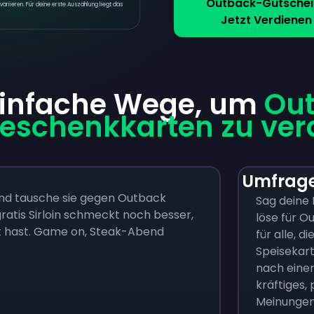
Outback-Gutschei
ariieren. Für deine erste Auszahlung liegt das
Jetzt Verdienen
einfache Wege, um
Ou
eschenkkarten zu ver
Umfrage
nd tausche sie gegen Outback
Sag deine 
ratis Sirloin schmeckt noch besser,
löse für O
t hast. Game on, Steak-Abend
für alle, d
Speisekart
nach einer
kräftiges,
Meinungen?