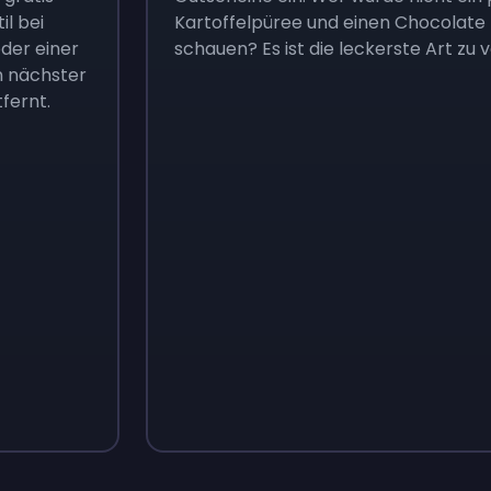
il bei
Kartoffelpüree und einen Chocolat
der einer
schauen? Es ist die leckerste Art zu 
n nächster
tfernt.
Sign up
Sign up
3,05 €
4,18 €