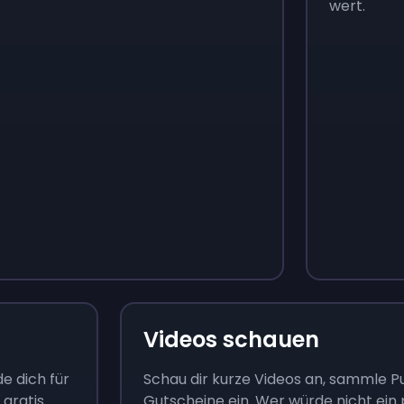
wert.
Monopoly Go!
Uno
$
215
$
10
Videos schauen
e dich für
Schau dir kurze Videos an, sammle P
 gratis
Gutscheine ein. Wer würde nicht ein 