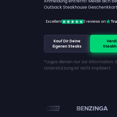
Anmeldung entfernt! Melde dich bei
Outback Steakhouse Geschenkkarte
Excellent
0
reviews on
Tru
Kauf Dir Deine
Verd
Eigenen Steaks
Steakh
*Logos dienen nur zur Information. 
Unterstützung ist nicht impliziert.
n