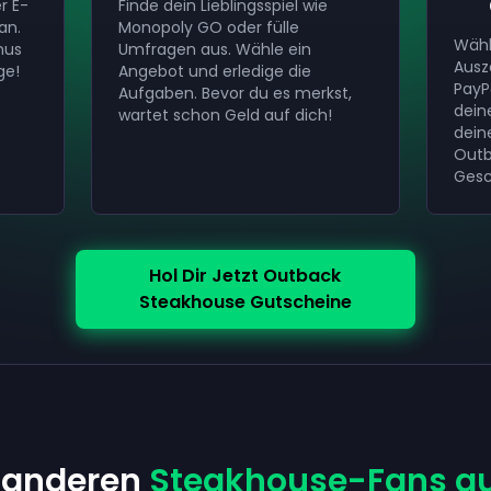
r E-
Finde dein Lieblingsspiel wie
an.
Monopoly GO oder fülle
Wähl
nus
Umfragen aus. Wähle ein
Ausz
ge!
Angebot und erledige die
PayP
Aufgaben. Bevor du es merkst,
dein
wartet schon Geld auf dich!
dein
Outb
Gesc
Hol Dir Jetzt Outback
Steakhouse Gutscheine
n anderen
Steakhouse-Fans au