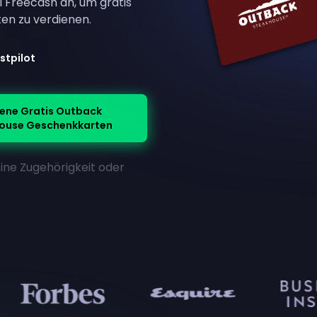
 Freecash an, um gratis
n zu verdienen.
stpilot
iene Gratis Outback
ouse Geschenkkarten
Eine Zugehörigkeit oder