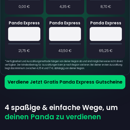
0,00 €
4,35 €
8,70 €
Panda Express
Panda Express
Panda Express
21,75 €
43,50 €
65,25 €
*
Verfügbarkeit und Auszahlungsmethode hängen von deiner Region ab und sind möglicherweise nicht direkt
verfügbar. Der Mindestbetrag für Auszahlungen kann je nach Region variieren. Bei deiner ersten Auszahlung
liegt das Minimum zwischen 4,35 € und 17 €, abhängig von deiner Region.
Verdiene Jetzt Gratis Panda Express Gutscheine
4 spaßige & einfache Wege, um
deinen Panda zu verdienen