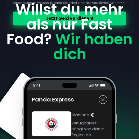
Willst du mehr
Auszahlungen können je nach Standort und Nutzeraktivität variieren
als nur Fast
Jetzt Geld Verdienen!
Food?
Wir haben
dich
9:41
Panda Express
€
Währung
:
Verfügbarkeit
hängt von deiner
Region ab