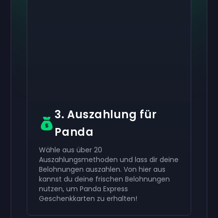
Aktiviere dein
10 €
Aktiviere dein
Aktiviere dein
50 €
30 €
Geschenkkarte
Geschenkkarte
now
now
now
Geschenkkarte
Du hast erfolgreich erhalten
Du hast erfolgreich erhalten
50 €
30 €
Gutschein.
Gutschein.
Verwende ihn in deinem Konto.
Verwende ihn in deinem Konto.
Du hast erfolgreich erhalten
10 €
Gutschein.
Verwende ihn in deinem Konto.
3. Auszahlung für
Panda
Wähle aus über 20
Auszahlungsmethoden und lass dir deine
Belohnungen auszahlen. Von hier aus
kannst du deine frischen Belohnungen
nutzen, um Panda Express
Geschenkkarten zu erhalten!