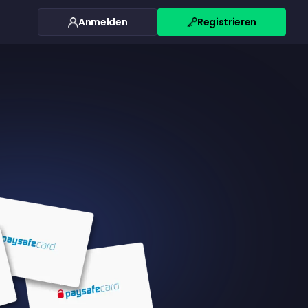
Anmelden
Registrieren