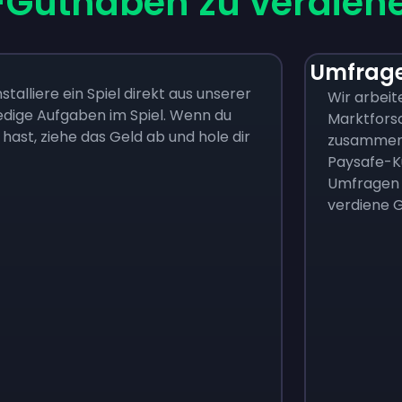
Guthaben zu verdien
Umfrage
stalliere ein Spiel direkt aus unserer
Wir arbeit
ledige Aufgaben im Spiel. Wenn du
Marktfor
ast, ziehe das Geld ab und hole dir
zusammen,
Paysafe-Ku
Umfragen 
verdiene 
Monopoly Go!
Uno
$
215
$
10