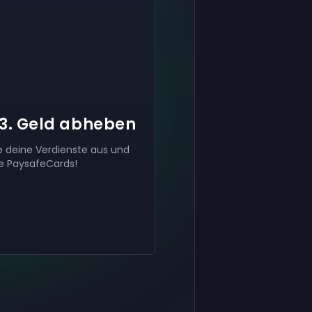
Aktiviere dein
Aktiviere dein
Aktiviere dein
50 €
30 €
10 €
now
now
now
Geschenkkarte
Geschenkkarte
Geschenkkarte
Du hast erfolgreich erhalten
Du hast erfolgreich erhalten
Du hast erfolgreich erhalten
50 €
30 €
10 €
Gutschein. Verwende ihn in deinem
Gutschein. Verwende ihn in deinem
Gutschein. Verwende ihn in deinem
Konto.
Konto.
Konto.
3. Geld abheben
e deine Verdienste aus und
e PaysafeCards!