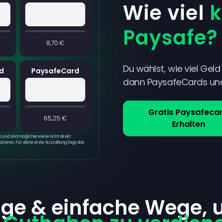
Wie viel
k
Paysafe?
8,70 €
Du wählst, wie viel Ge
d
PaysafeCard
dann PaysafeCards und
Gratis Paysafeca
65,25 €
Erhalten
und sind möglicherweise nicht direkt
riieren. Für deine erste Auszahlung liegt das
tige & einfache Wege,