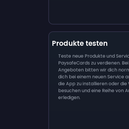
Produkte testen
Teste neue Produkte und Servi
PaysafeCards zu verdienen. Bei
Angeboten bitten wir dich nor
dich bei einem neuen Service 
die App zu installieren oder die
besuchen und eine Reihe von A
erledigen.