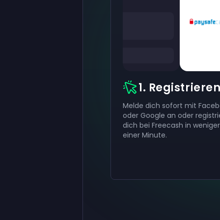
1. Registriere
Melde dich sofort mit Face
oder Google an oder registri
dich bei Freecash in weniger
einer Minute.