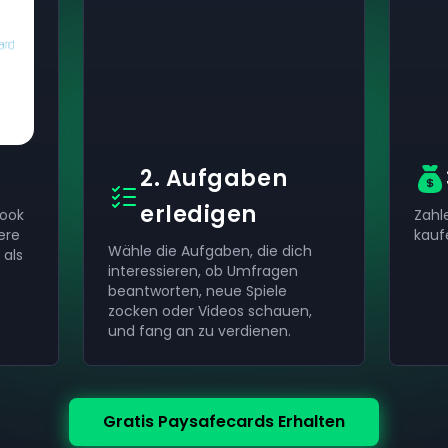
n
2. Aufgaben
erledigen
book
Zahl
ere
kauf
Wähle die Aufgaben, die dich
 als
interessieren, ob Umfragen
beantworten, neue Spiele
zocken oder Videos schauen,
und fang an zu verdienen.
Gratis Paysafecards Erhalten