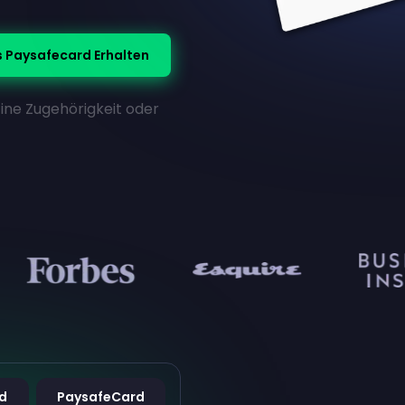
s Paysafecard Erhalten
Eine Zugehörigkeit oder
d
PaysafeCard