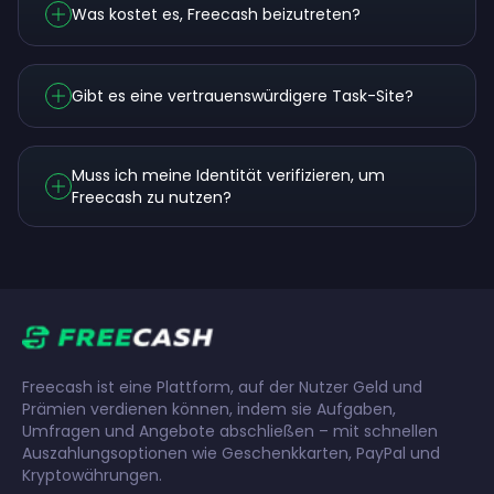
Was kostet es, Freecash beizutreten?
Gibt es eine vertrauenswürdigere Task-Site?
Muss ich meine Identität verifizieren, um
Freecash zu nutzen?
Freecash ist eine Plattform, auf der Nutzer Geld und
Prämien verdienen können, indem sie Aufgaben,
Umfragen und Angebote abschließen – mit schnellen
Auszahlungsoptionen wie Geschenkkarten, PayPal und
Kryptowährungen.