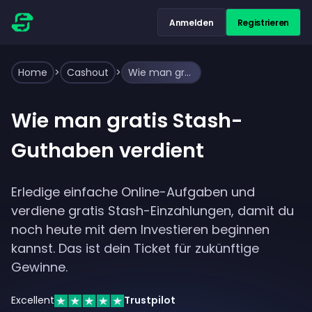
Anmelden
Registrieren
Home
>
Cashout
>
Wie man gratis Stash-Guthaben verdient
Wie man gratis Stash-
Guthaben verdient
Erledige einfache Online-Aufgaben und
verdiene gratis Stash-Einzahlungen, damit du
noch heute mit dem Investieren beginnen
kannst. Das ist dein Ticket für zukünftige
Gewinne.
Excellent
Trustpilot