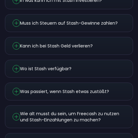
In was kann ich mit Stash investieren?
Muss ich Steuern auf Stash-Gewinne zahlen?
Kann ich bei Stash Geld verlieren?
Wo ist Stash verfügbar?
Was passiert, wenn Stash etwas zustößt?
Wie alt musst du sein, um Freecash zu nutzen
und Stash-Einzahlungen zu machen?