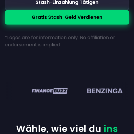
Stash-Einzahlung Tätigen
Gratis Stash-Geld Verdienen
*Logos are for information only. No affiliation or
endorsement is implied.
en
Wähle, wie viel du
ins