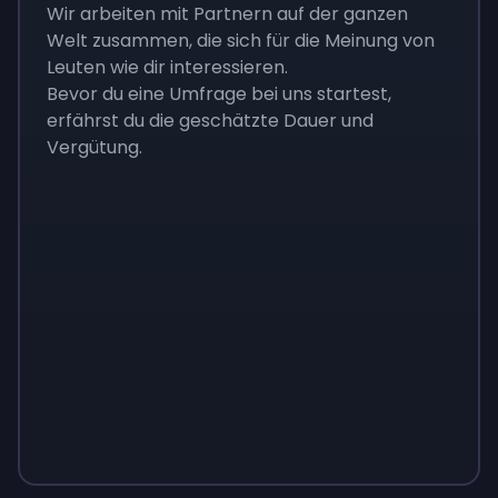
Wir arbeiten mit Partnern auf der ganzen
Welt zusammen, die sich für die Meinung von
Leuten wie dir interessieren.
Bevor du eine Umfrage bei uns startest,
erfährst du die geschätzte Dauer und
Vergütung.