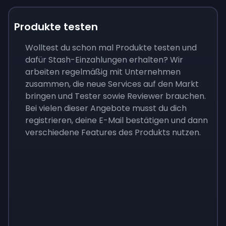
Produkte testen
Wolltest du schon mal Produkte testen und
dafür Stash-Einzahlungen erhalten? Wir
arbeiten regelmäßig mit Unternehmen
zusammen, die neue Services auf den Markt
bringen und Tester sowie Reviewer brauchen.
Bei vielen dieser Angebote musst du dich
registrieren, deine E-Mail bestätigen und dann
verschiedene Features des Produkts nutzen.