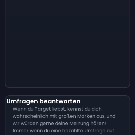
Monopoly
$
215
Umfragen beantworten
Wenn du Target liebst, kennst du dich
wahrscheinlich mit großen Marken aus, und
wir würden gerne deine Meinung hören!
Immer wenn du eine bezahlte Umfrage auf