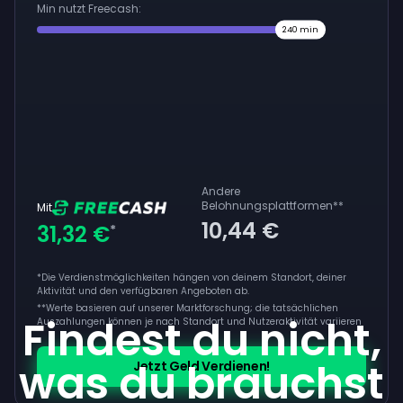
Min nutzt Freecash:
240
min
Andere
Belohnungsplattformen
**
Mit
10,44 €
31,32 €
*
*Die Verdienstmöglichkeiten hängen von deinem Standort, deiner
Aktivität und den verfügbaren Angeboten ab.
**
Werte basieren auf unserer Marktforschung; die tatsächlichen
Findest du nicht,
Auszahlungen können je nach Standort und Nutzeraktivität variieren
was du brauchst
Jetzt Geld Verdienen!