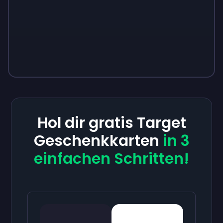
Hol dir gratis Target
Geschenkkarten
in 3
einfachen Schritten!