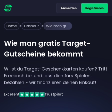
Anmelden
Registrieren
Home
>
Cashout
>
Wie man gratis Target-Gutscheine bekommt
Wie man gratis Target-
Gutscheine bekommt
Willst du Target-Geschenkkarten kaufen? Tritt
Freecash bei und lass dich fürs Spielen
bezahlen - wir finanzieren deinen Einkauf!
Excellent
Trustpilot