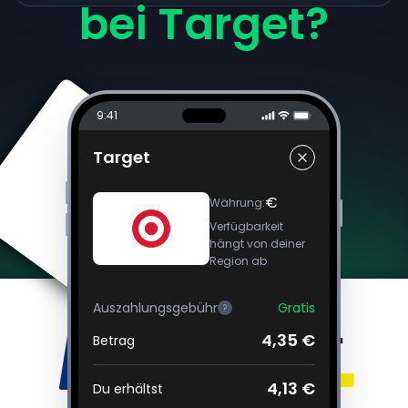
bei Target?
9:41
Target
€
Währung
:
Verfügbarkeit
hängt von deiner
Region ab
Auszahlungsgebühr
Gratis
?
4,35 €
Betrag
4,13 €
Du erhältst