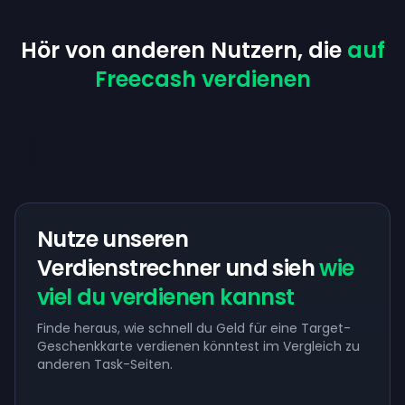
Hör von anderen Nutzern, die
auf
Freecash verdienen
Nutze unseren
Verdienstrechner und sieh
wie
viel du verdienen kannst
Finde heraus, wie schnell du Geld für eine Target-
Geschenkkarte verdienen könntest im Vergleich zu
anderen Task-Seiten.