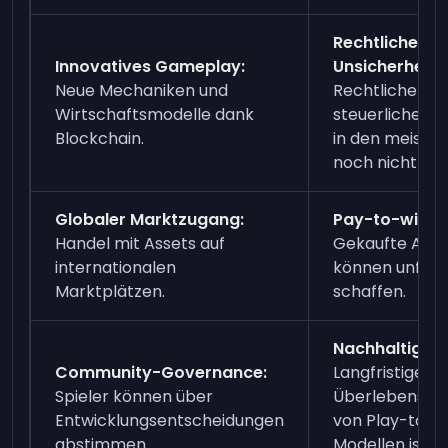
Rechtliche
Innovatives Gameplay:
Unsicherheit:
Neue Mechaniken und
Rechtliche un
Wirtschaftsmodelle dank
steuerliche Fr
Blockchain.
in den meiste
noch nicht gek
Globaler Marktzugang:
Pay-to-win-Ri
Handel mit Assets auf
Gekaufte Asse
internationalen
können unfaire
Marktplätzen.
schaffen.
Nachhaltigkei
Community-Governance:
Langfristige
Spieler können über
Überlebensfäh
Entwicklungsentscheidungen
von Play-to-E
abstimmen.
Modellen ist n