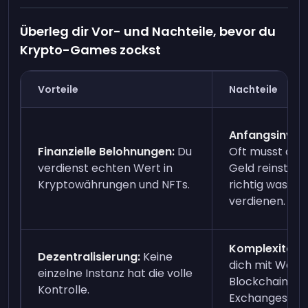
Überleg dir Vor- und Nachteile, bevor du
Krypto-Games zockst
Vorteile
Nachteile
Anfangsinvest
Finanzielle Belohnungen:
Du
Oft musst du 
verdienst echten Wert in
Geld reinstec
Kryptowährungen und NFTs.
richtig was zu
verdienen.
Komplexität:
D
Dezentralisierung:
Keine
dich mit Wallet
einzelne Instanz hat die volle
Blockchain, N
Kontrolle.
Exchanges au