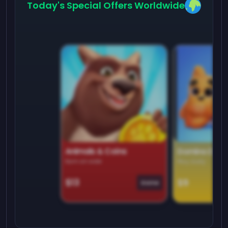
Today's Special Offers Worldwide
Animals & Coins
Domino Dre
Earn on side
Play daily
$13
$9
Game