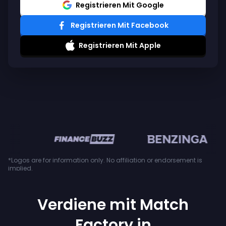
Registrieren Mit Google
Registrieren Mit Facebook
Registrieren Mit Apple
en
*Logos are for information only. No affiliation or endorsement is
implied.
Verdiene mit Match
Factory in