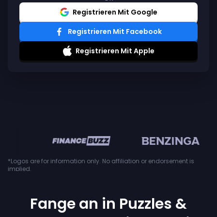
Registrieren Mit Google
Registrieren Mit Facebook
Registrieren Mit Apple
en
*Logos are for information only. No affiliation or endorsement is
implied.
Fange an in Puzzles &