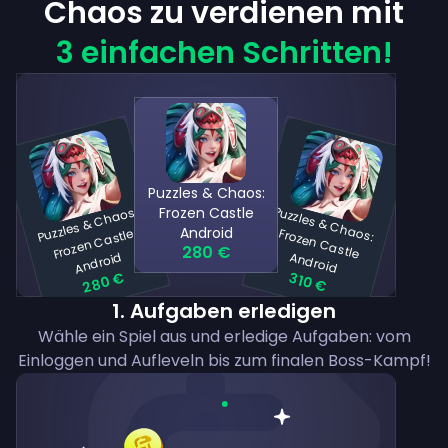
Chaos zu verdienen mit
3 einfachen Schritten!
Puzzles & Chaos:
P
uzzles
&
C
h
a
os:
Fr
oze
n
C
A
n
dr
oi
Pu
zzles &
C
h
a
s:
Fro
zen
C
a
stle
n
d
ro
Frozen Castle
Android
astle
o
280 €
d
A
id
280 €
310 €
1
.
Aufgaben erledigen
Wähle ein Spiel aus und erledige Aufgaben: vom
Einloggen und Aufleveln bis zum finalen Boss-Kampf!