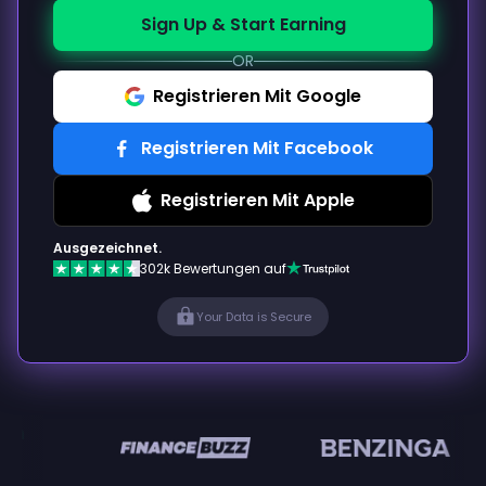
Sign Up & Start Earning
OR
Registrieren Mit Google
Registrieren Mit Facebook
Registrieren Mit Apple
Ausgezeichnet.
302k Bewertungen auf
Your Data is Secure
en