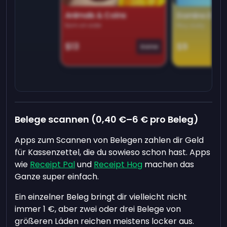
Animals & Coins
Domino Dre
Earn on side
Play daily
$13
$9
Game
Belege scannen (0,40 €–6 € pro Beleg)
Apps zum Scannen von Belegen zahlen dir Geld
für Kassenzettel, die du sowieso schon hast. Apps
wie
Receipt Pal
und
Receipt Hog
machen das
Ganze super einfach.
Ein einzelner Beleg bringt dir vielleicht nicht
immer 1 €, aber zwei oder drei Belege von
größeren Läden reichen meistens locker aus.