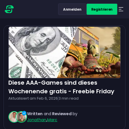
Anmelden
Registrieren
Diese AAA-Games sind dieses
Wochenende gratis - Freebie Friday
Aktualisiert am
Feb 6, 2026
3
min read
Written
and
Reviewed
by
Jonathan
,
Marc