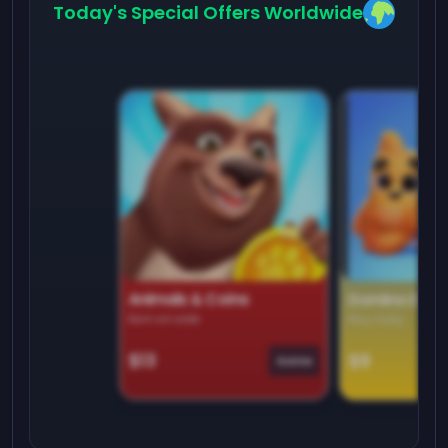
Today's Special Offers Worldwide
Animals & Coins
Domino Dre
Earn on side
Play daily
$13
$9
Game