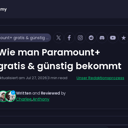
emy
Wie man Paramount+ gratis & günstig bekommt
Wie man Paramount+
gratis & günstig bekommt
ktualisiert am
Jul 27, 2026
3
min read
Unser Redaktionsprozess
Written
and
Reviewed
by
Charlee
,
Anthony