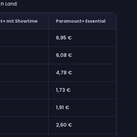
h Land:
t+ mit Showtime
Paramount+ Essential
6,95 €
6,08 €
4,78 €
1,73 €
1,91 €
2,60 €