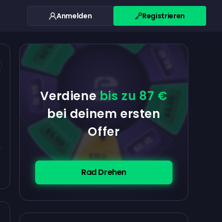
Anmelden
Registrieren
$0.10
$5.00
$5.00
$0.10
$0.10
Verdiene
bis zu 87 €
$5.00
bei deinem ersten
Offer
$5.00
$0.10
$100
Rad Drehen