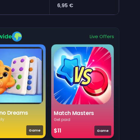
6,95 €
wide
Live Offers
no Dreams
Match Masters
ily
Get paid
$11
Game
Game