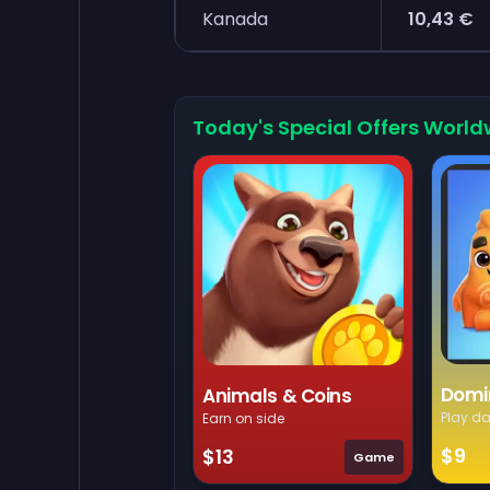
Kanada
10,43 €
Today's Special Offers World
Domi
Animals & Coins
Play da
Earn on side
$9
$13
Game