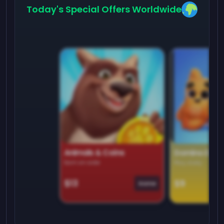
Today's Special Offers Worldwide
Animals & Coins
Domino Dre
Earn on side
Play daily
$13
$9
Game