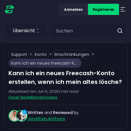
Anmelden
Registrieren
Übersicht
Support
>
Konto
>
Einschränkungen
>
Kann ich ein neues Freecash-Konto erstellen, wenn ich mein altes lösche?
Kann ich ein neues Freecash-Konto
erstellen, wenn ich mein altes lösche?
Aktualisiert am
Jun 5, 2025
1
min read
Unser Redaktionsprozess
Written
and
Reviewed
by
Jonathan
,
Anthony