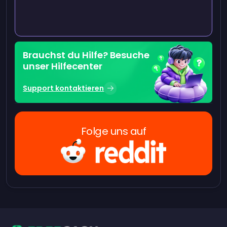
Brauchst du Hilfe? Besuche
unser Hilfecenter
Support kontaktieren
Folge uns auf