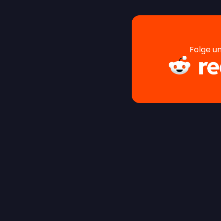
Folge un