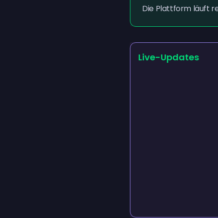
Die Plattform läuft re
Live-Updates