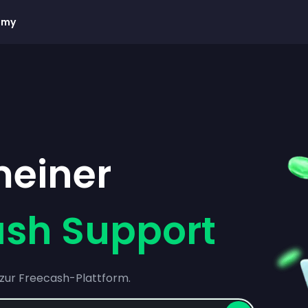
emy
meiner
ash Support
 zur Freecash-Plattform.