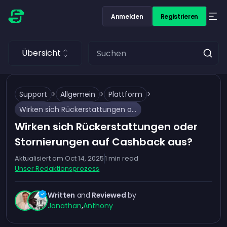
Anmelden
Registrieren
Übersicht
Support
>
Allgemein
>
Plattform
>
Wirken sich Rückerstattungen oder Stornierungen auf Cashback aus?
Wirken sich Rückerstattungen oder
Stornierungen auf Cashback aus?
Aktualisiert am
Oct 14, 2025
1
min read
Unser Redaktionsprozess
Written
and
Reviewed
by
Jonathan
,
Anthony