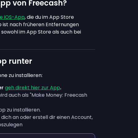
-App von Freecash?
ne iOS-App
, die du im App Store
p ist nach früheren Entfernungen
 sowohl im App Store als auch bei
pp runter
e zu installieren:
er
geh direkt hier zur App
.
ird auch als "Make Money: Freecash
pp zu installieren.
dich an oder erstell dir einen Account,
oszulegen