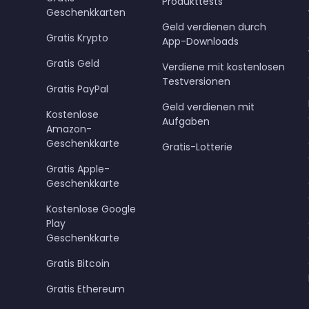
Produkttests
Geschenkkarten
Geld verdienen durch
Gratis Krypto
App-Downloads
Gratis Geld
Verdiene mit kostenlosen
Testversionen
Gratis PayPal
Geld verdienen mit
Kostenlose
Aufgaben
Amazon-
Geschenkkarte
Gratis-Lotterie
Gratis Apple-
Geschenkkarte
Kostenlose Google
Play
Geschenkkarte
Gratis Bitcoin
Gratis Ethereum