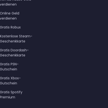
verdienen
Online Geld
verdienen
Gratis Robux
Kostenlose Steam-
Geschenkkarte
Gratis Doordash-
Geschenkkarte
Gratis PSN-
Gutschein
Gratis Xbox-
Gutschein
Gratis Spotify
Premium