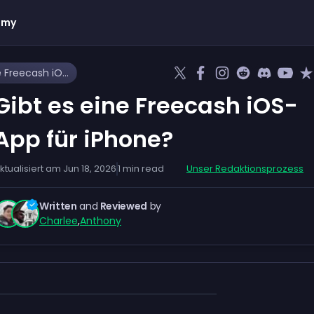
emy
Gibt es eine Freecash iOS-App für iPhone?
Gibt es eine Freecash iOS-
App für iPhone?
ktualisiert am
Jun 18, 2026
1
min read
Unser Redaktionsprozess
Written
and
Reviewed
by
Charlee
,
Anthony