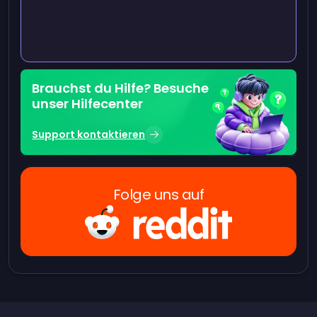
Brauchst du Hilfe? Besuche
unser Hilfecenter
Support kontaktieren
Folge uns auf