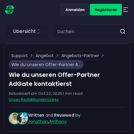
Anmelden
Registrieren
Übersicht
Support
>
Angebot
>
Angebots-Partner
>
Wie du unseren Offer-Partner AdGate kontaktierst
Wie du unseren Offer-Partner
AdGate kontaktierst
Aktualisiert am
Oct 22, 2025
1
min read
Unser Redaktionsprozess
Written
and
Reviewed
by
Jonathan
,
Anthony