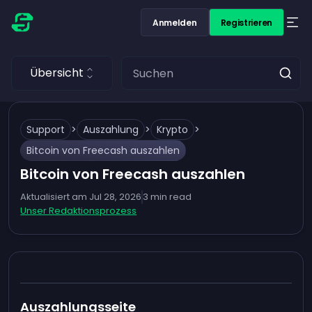
Anmelden
Registrieren
Übersicht
Support
>
Auszahlung
>
Krypto
>
Bitcoin von Freecash auszahlen
Bitcoin von Freecash auszahlen
Aktualisiert am
Jul 28, 2026
3
min read
Unser Redaktionsprozess
Auszahlungsseite