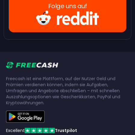
Folge uns auf
Freecash ist eine Plattform, auf der Nutzer Geld und
Prämien verdienen können, indem sie Aufgaben,
Umfragen und Angebote abschließen – mit schnellen
Auszahlungsoptionen wie Geschenkkarten, PayPal und
Kryptowährungen.
Excellent
Trustpilot