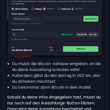
Du musst die Bitcoin-Adresse eingeben, an die
du deine Auszahlung schicken willst
Außerdem gibst du den Betrag in USD ein, den
du abheben möchtest
Du bekommst dann Bitcoin in dein Wallet
Sobald du deine Infos eingegeben hast, musst du
nur noch auf den Auszahlungs-Button klicken.
Dann wird deine Auszahlung bearbeitet und