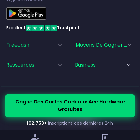
Excellent
Trustpilot
Freecash
Moyens De Gagner De L'a
Ressources
Business
© Freecash
2026
•
Conditions d'utilisation
Gagne Des Cartes Cadeaux Ace Hardware
•
Politique de confidentialité
•
Politique relative aux cookies
Gratuites
•
Mentions légales
102,758
+
inscriptions ces dernières 24h