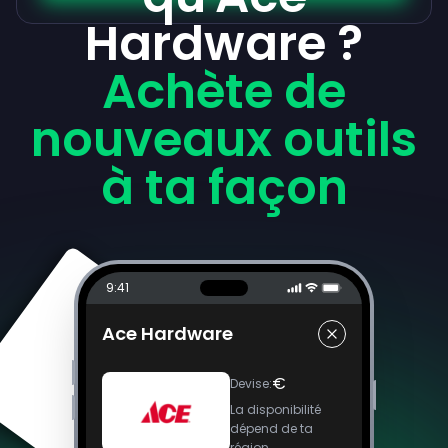
Hardware ?
Achète de
nouveaux outils
à ta façon
9:41
Ace Hardware
€
Devise
:
La disponibilité
dépend de ta
région