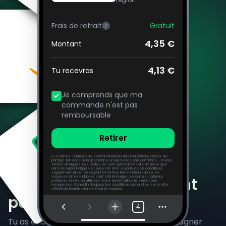
Frais de retrait
Gratuit
?
4,35 €
Montant
4,13 €
Tu recevras
Je comprends que ma
commande n'est pas
remboursable
Retirer
Les cartes-cadeaux ne sont ni remboursables ni échangeables. Ne
partage ton code avec personne en qui tu n'as pas confiance - méfie-
toi des arnaques. Les codes ne sont généralement utilisables que
dans la région indiquée et peuvent être soumis à des conditions
supplémentaires fixées par l'émetteur. Non remboursables en
Questions fréquemment
espèces ni revendables sauf si la loi l'exige. Les cartes-cadeaux
perdues, volées ou utilisées sans autorisation ne seront pas
remplacées. Consulte toujours les conditions complètes sur le site
officiel du fournisseur de la carte-cadeau.
posées
4
Tu as encore des questions sur comment gagner