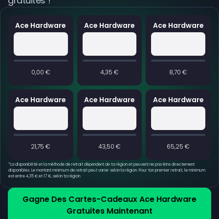
gratuites !
Ace Hardware
Ace Hardware
Ace Hardware
0,00 €
4,35 €
8,70 €
Ace Hardware
Ace Hardware
Ace Hardware
21,75 €
43,50 €
65,25 €
*
La disponibilité et la méthode de retrait dépendent de ta région et peuvent ne pas être directement
disponibles. Le montant minimum de retrait peut varier selon la région. Pour ton premier retrait, le minimum
est entre 4,35 € et 17 €, selon ta région.
Gagne Des Cartes-Cadeaux Ace Hardware
Gratuites Maintenant