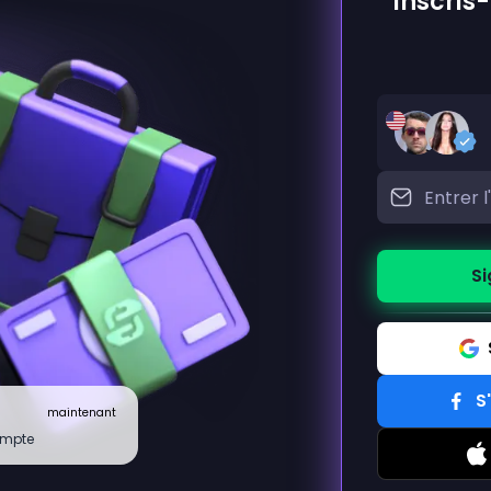
Inscris-
Si
S
maintenant
ompte