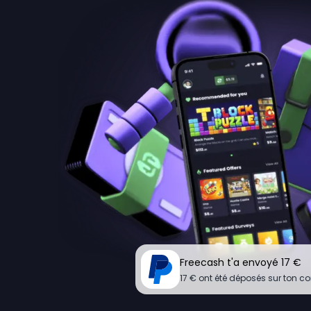
Freecash t'a envoyé 17 €
17 € ont été déposés sur ton c