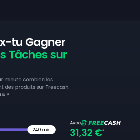
x-tu Gagner
es Tâches sur
ar minute combien les
nt des produits sur Freecash.
ux ?
Avec
31,32 €
240
min
*