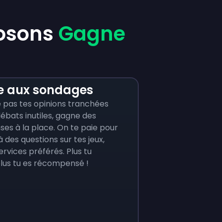
posons
Gagne
e aux sondages
e pas tes opinions tranchées
ébats inutiles, gagne des
s à la place. On te paie pour
 des questions sur tes jeux,
ervices préférés. Plus tu
lus tu es récompensé !
eam Games
Plarium