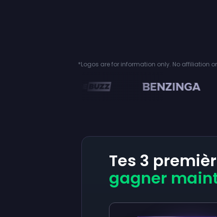
*Logos are for information only. No affiliation 
en
Tes 3 premiè
gagner main