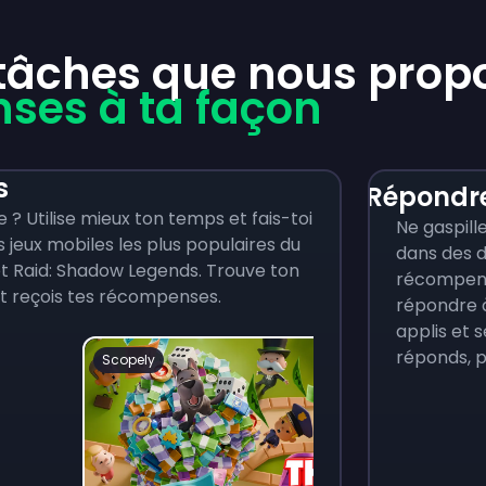
 tâches que nous pro
ses à ta façon
s
Répondr
 ? Utilise mieux ton temps et fais-toi
Ne gaspill
 jeux mobiles les plus populaires du
dans des d
Raid: Shadow Legends. Trouve ton
récompense
et reçois tes récompenses.
répondre à
applis et s
réponds, p
Scopely
Dr