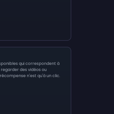
New Offer! 
Play Royal Match
90.17
$
393.70
Legends
sponibles qui correspondent à
 regarder des vidéos ou
 récompense n'est qu'à un clic.