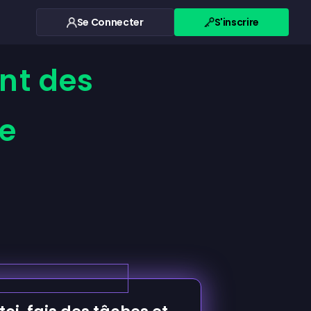
Se Connecter
S'inscrire
ant des
ne