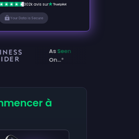
302k avis sur
Your Data is Secure
As
Seen
On...*
mencer à