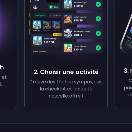
sh
3.
2. Choisir une activité
 et
C
Trouve des tâches sympas, suis
.
pai
la checklist et lance ta
r
nouvelle offre !