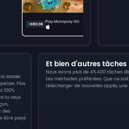
Play Monopoly GO
$
680.06
$
3
Et bien d'autres tâches
Nous avons plus de 45.400 tâches di
oi, essaie
tes méthodes préférées. Que ce soit
mpense. Plus
télécharger de nouvelles applis, une
st 100%
si tu veux
çon,
c des
x être payé