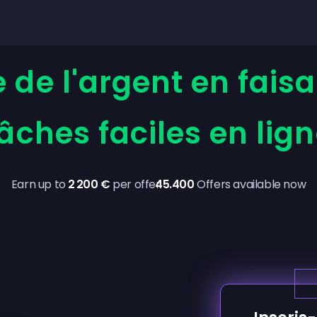
de l'argent en fais
âches faciles en lig
Earn up to
2 200 €
per offer
45.400
Offers available now