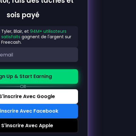
toi, fais des tâches et
sois payé
Tyler, Blair, et
94M+ utilisateurs
satisfaits
gagnent de l'argent sur
Freecash.
gn Up & Start Earning
OR
S'inscrire Avec Google
'inscrire Avec Facebook
S'inscrire Avec Apple