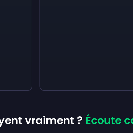
Sign up
Sign up
Sign up
3,48 €
4,35 €
7 €
yent vraiment ?
Écoute ce