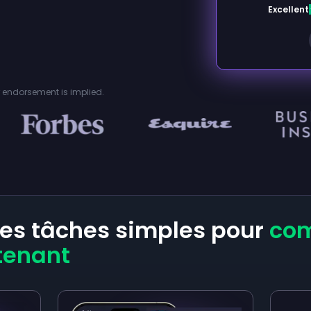
Excellent
or endorsement is implied.
res tâches simples pour
com
tenant