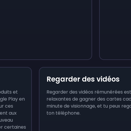
Monopoly Go!
Uno
$
215
$
10
Regarder des vidéos
duits et
Regarder des vidéos rémunérées est l
gle Play en
relaxantes de gagner des cartes cad
ur ces
minute de visionnage, et tu peux reg
ent aux
ton téléphone.
ouveau
er certaines