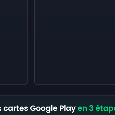
Sign up
Sign up
3,05 €
4,18 €
 cartes Google Play
en 3 étap