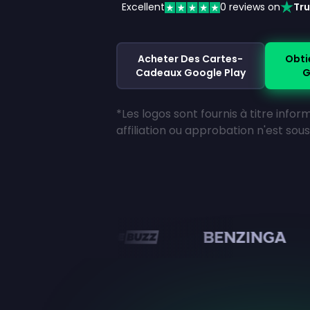
Excellent
0
reviews on
Tru
Acheter Des Cartes-
Obti
Cadeaux Google Play
G
*Les logos sont fournis à titre info
affiliation ou approbation n'est so
en