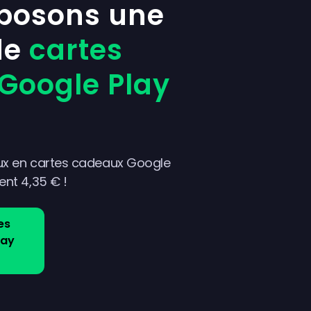
posons une
de
cartes
Google Play
eux en cartes cadeaux Google
ment 4,35 € !
es
lay