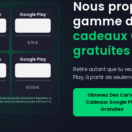
Nous pro
y
Google Play
gamme 
cadeaux 
8,70 €
gratuites
y
Google Play
Retire autant que tu v
Play, à partir de seule
87,00 €
Obtenez Des Cart
peuvent ne pas être directement disponibles. Le
Cadeaux Google P
er retrait, le minimum est entre 4,35 € et 17 €,
Gratuites