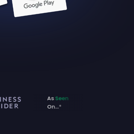
As
Seen
On...*