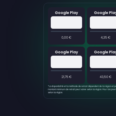
Google Play
Google Pla
0,00 €
4,35 €
Google Play
Google Pla
21,75 €
43,50 €
*
La disponibilité et la méthode de retrait dépendent de ta région et 
montant minimum de retrait peut varier selon ta région. Pour ton premi
selon ta région.