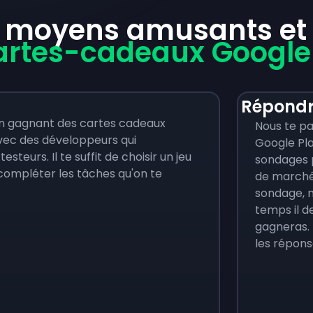
 moyens amusants et f
artes-cadeaux Google
Répondr
en gagnant des cartes cadeaux
Nous te p
avec des développeurs qui
Google Pl
eurs. Il te suffit de choisir un jeu
sondages 
 compléter les tâches qu'on te
de marché
sondage, n
temps il d
gagneras.
les répon